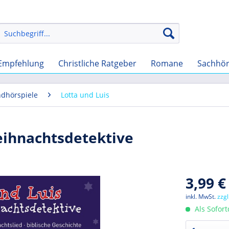
Empfehlung
Christliche Ratgeber
Romane
Sachhö
ndhörspiele
Lotta und Luis
eihnachtsdetektive
3,99 €
inkl. MwSt.
zzg
Als Sofor