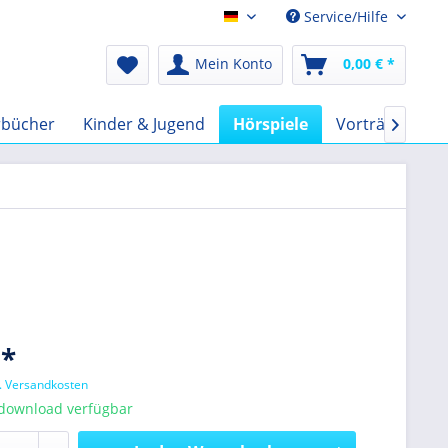
Service/Hilfe
Audio-Book EUR
Mein Konto
0,00 € *
rbücher
Kinder & Jugend
Hörspiele
Vorträge
F

 *
l. Versandkosten
tdownload verfügbar