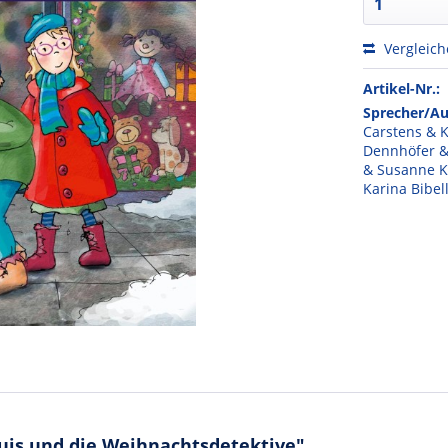
Vergleic
Artikel-Nr.:
Sprecher/Au
Carstens & 
Dennhöfer &
& Susanne K
Karina Bibel
uis und die Weihnachtsdetektive"