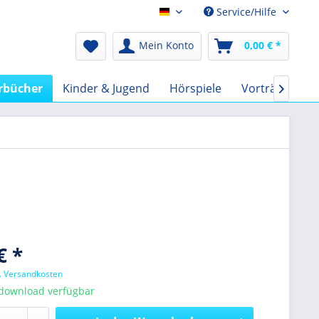
Service/Hilfe
Audio-Book EUR
Mein Konto
0,00 € *
rbücher
Kinder & Jugend
Hörspiele
Vorträge
F

€ *
l. Versandkosten
tdownload verfügbar