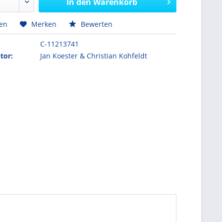
In den
Warenkorb
hen
Merken
Bewerten
C-11213741
tor:
Jan Koester & Christian Kohfeldt