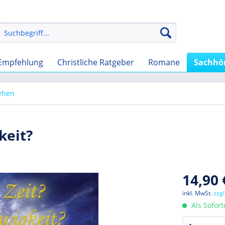
Empfehlung
Christliche Ratgeber
Romane
Sachhö
ehen
keit?
14,90 
inkl. MwSt.
zzg
Als Sofor