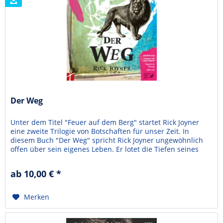
Der Weg
Unter dem Titel "Feuer auf dem Berg" startet Rick Joyner
eine zweite Trilogie von Botschaften für unser Zeit. In
diesem Buch "Der Weg" spricht Rick Joyner ungewöhnlich
offen über sein eigenes Leben. Er lotet die Tiefen seines
eigenen Lebens und seiner Leiterschaft auf. Er begibt sich
gemeinsam mit anderen wieder auf einen Weg. In den
ab 10,00 € *
Dialogen mit den Gefährten erleben wir...
Merken