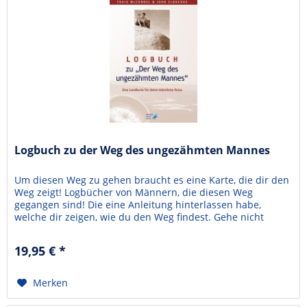
Logbuch zu der Weg des ungezähmten Mannes
Um diesen Weg zu gehen braucht es eine Karte, die dir den
Weg zeigt! Logbücher von Männern, die diesen Weg
gegangen sind! Die eine Anleitung hinterlassen habe,
welche dir zeigen, wie du den Weg findest. Gehe nicht
alleine, sondern suche dir Gefährten, welche den Weg mit
dir gehen. Bildet eine verschworen Gemeinschaft, in dem
19,95 € *
ihr dieses Buch gemeinsam durcharbeitet. Mit...
Merken