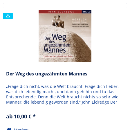
Der Weg des ungezähmten Mannes
„Frage dich nicht, was die Welt braucht. Frage dich lieber,
was dich lebendig macht, und dann geh hin und tu das
Entsprechende. Denn die Welt braucht nichts so sehr wie
Männer, die lebendig geworden sind.“ John Eldredge Der
ungezähmte Mann beschrieb das Ziel: eine neue
männlichen Identität jenseits von Machotum und
ab 10,00 € *
Softiewelle. Dieses Buch zeigt den Weg. Wie wird ein Mann
zu...
Merken