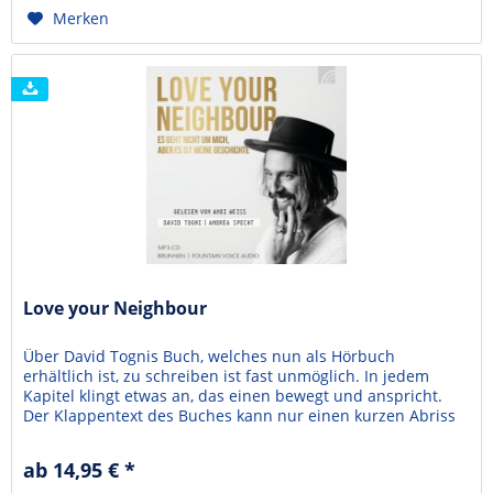
Merken
Love your Neighbour
Über David Tognis Buch, welches nun als Hörbuch
erhältlich ist, zu schreiben ist fast unmöglich. In jedem
Kapitel klingt etwas an, das einen bewegt und anspricht.
Der Klappentext des Buches kann nur einen kurzen Abriss
geben. Von daher will ich lieber von dem Schreiben, was
das Buch mit mir gemacht hat. Ich weinte mit David, als er
ab 14,95 € *
vom Tod seine Schwester erzählt und stelle...