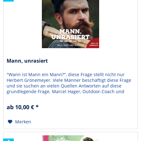
Mann, unrasiert
"Wann ist Mann ein Mann?", diese Frage stellt nicht nur
Herbert Grönemeyer. Viele Männer beschäftigt diese Frage
und sie suchen an vielen Quellen Antworten auf diese
grundlegende Frage. Marcel Hager, Outdoor-Coach und
Gründer der Bewegung 4te Musketier Schweiz, ist
überzeugt davon, dass es eine echte befriedigende Antwort
ab 10,00 € *
gibt. In diesem Hörbuch "Mann, unrasiert" zeigt er...
Merken