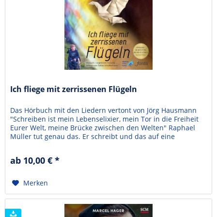
Ich fliege mit zerrissenen Flügeln
Das Hörbuch mit den Liedern vertont von Jörg Hausmann
"Schreiben ist mein Lebenselixier, mein Tor in die Freiheit
Eurer Welt, meine Brücke zwischen den Welten" Raphael
Müller tut genau das. Er schreibt und das auf eine
ausserordentliche Weise. Gedichte, Geschichten und seine
Biographie und das seit seinem 7ten Lebensjahr. Zu der
ab 10,00 € *
Zeit wurde der Familie bewusst, dass in einem...
Merken