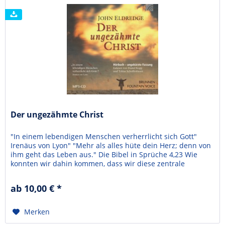
Der ungezähmte Christ
"In einem lebendigen Menschen verherrlicht sich Gott"
Irenäus von Lyon" "Mehr als alles hüte dein Herz; denn von
ihm geht das Leben aus." Die Bibel in Sprüche 4,23 Wie
konnten wir dahin kommen, dass wir diese zentrale
Wahrheit vergessen haben ... dass das Herz das Zentrum
des menschlichen Lebens ist? diese Buch ist ein Aufruf und
ab 10,00 € *
eine Einladung: Ein Aufruf zum Aufbruch aus...
Merken