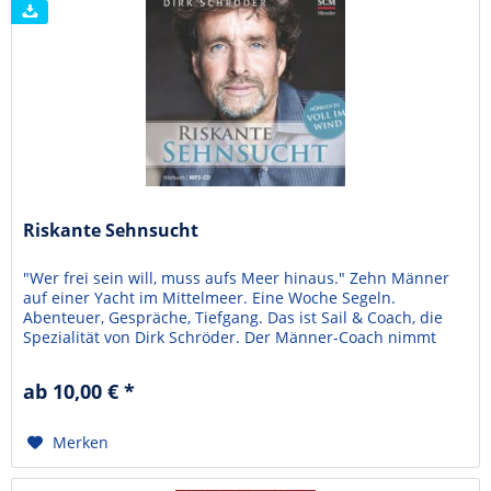
Riskante Sehnsucht
"Wer frei sein will, muss aufs Meer hinaus." Zehn Männer
auf einer Yacht im Mittelmeer. Eine Woche Segeln.
Abenteuer, Gespräche, Tiefgang. Das ist Sail & Coach, die
Spezialität von Dirk Schröder. Der Männer-Coach nimmt
den Leser mit auf einen solchen Törn und beschreibt sehr
ehrlich die Teilnehmer und ihre Fragen. Worin liegt meine
ab 10,00 € *
Stärke als Mann? Was macht mich lebendig?...
Merken