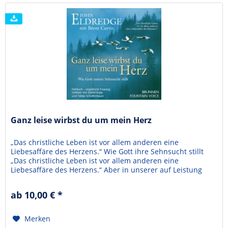
Ganz leise wirbst du um mein Herz
„Das christliche Leben ist vor allem anderen eine
Liebesaffäre des Herzens.“ Wie Gott ihre Sehnsucht stillt
„Das christliche Leben ist vor allem anderen eine
Liebesaffäre des Herzens.“ Aber in unserer auf Leistung
und Effizienz ausgerichteten Welt haben viele den Zugang
zu ihrem Herzen verloren. Auch der Glaube, der uns einmal
ab 10,00 € *
fasziniert und begeistert hat, hat nach ein paar...
Merken