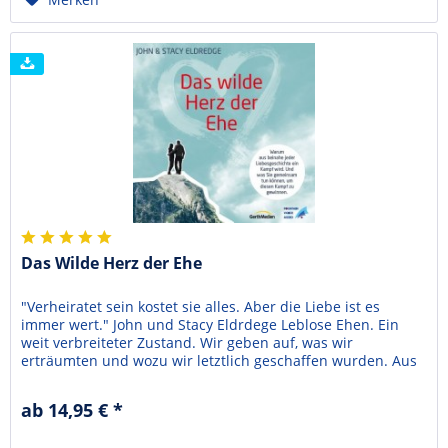
Das Wilde Herz der Ehe
"Verheiratet sein kostet sie alles. Aber die Liebe ist es
immer wert." John und Stacy Eldrdege Leblose Ehen. Ein
weit verbreiteter Zustand. Wir geben auf, was wir
erträumten und wozu wir letztlich geschaffen wurden. Aus
viel zu vielen Liebesgeschichten voller Romantik wird
schließlich ein verzweifelter Kampf. Eine dauerhafte
ab 14,95 € *
Liebesbeziehung scheint wie kein zweites Ziel auf...