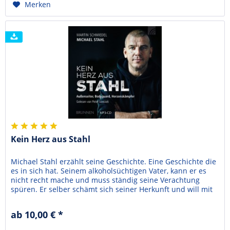
Merken
Kein Herz aus Stahl
Michael Stahl erzählt seine Geschichte. Eine Geschichte die
es in sich hat. Seinem alkoholsüchtigen Vater, kann er es
nicht recht mache und muss ständig seine Verachtung
spüren. Er selber schämt sich seiner Herkunft und will mit
allen Mitteln ausbrechen und etwas erreichen. Im
Kampfsport erfährt er die Bestätigung, welche er sonst
ab 10,00 € *
nirgends bekommt. So wird er erfolgreich als...