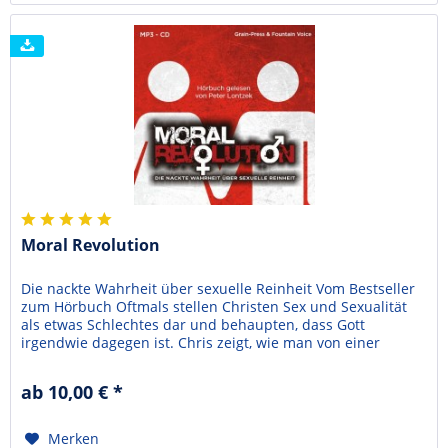
Moral Revolution
Die nackte Wahrheit über sexuelle Reinheit Vom Bestseller
zum Hörbuch Oftmals stellen Christen Sex und Sexualität
als etwas Schlechtes dar und behaupten, dass Gott
irgendwie dagegen ist. Chris zeigt, wie man von einer
gesetzlichen Sichtweise frei werden kann, die unseren
liebenden Gott als unterdrückenden Spielverderber
ab 10,00 € *
darstellt, ebenso von der Mentalität des verklemmten...
Merken