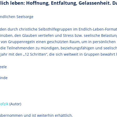
ch leben: Hoffnung, Entfaltung, Gelassenheit. Das
indlichen Seelsorge
den durch christliche Selbsthilfegruppen im Endlich-Leben-Format
üben, den Glauben vertiefen und Stress bzw. seelische Belastunge
fe von Gruppenregeln einen geschützten Raum, um in persönliche
die Teilnehmenden zu mündigen, beziehungsfähigen und seelisch 
Jahr mit den „12 Schritten“, die sich weltweit in Gruppen bewährt
eele
einde
ofzik
(Autor)
bernommen und ist weiterhin erhättlich.