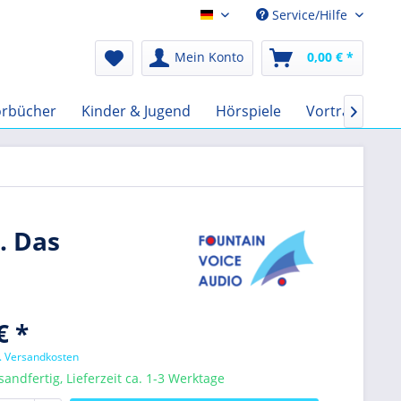
Service/Hilfe
Audio-Book EUR
Mein Konto
0,00 € *
rbücher
Kinder & Jugend
Hörspiele
Vorträge
F

. Das
€ *
l. Versandkosten
sandfertig, Lieferzeit ca. 1-3 Werktage