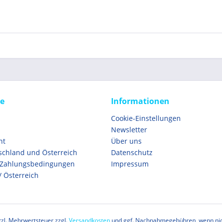
ce
Informationen
Cookie-Einstellungen
Newsletter
ht
Über uns
schland und Österreich
Datenschutz
 Zahlungsbedingungen
Impressum
/ Österreich
etzl. Mehrwertsteuer zzgl.
Versandkosten
und ggf. Nachnahmegebühren, wenn nic