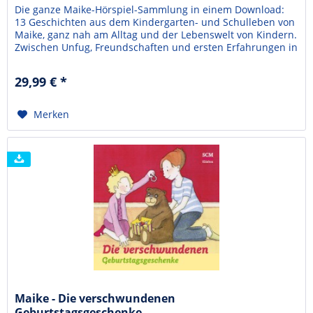
Die ganze Maike-Hörspiel-Sammlung in einem Download:
13 Geschichten aus dem Kindergarten- und Schulleben von
Maike, ganz nah am Alltag und der Lebenswelt von Kindern.
Zwischen Unfug, Freundschaften und ersten Erfahrungen in
neuen Umgebungen. So erlebt Maike viele schöne aber
auch herausfordernde Dinge. Und egal was auch passiert,
29,99 € *
kann Maike sich bei all dem sicher sein: Gott...
Merken
Maike - Die verschwundenen
Geburtstagsgeschenke