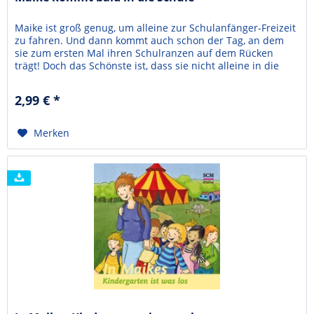
Maike ist groß genug, um alleine zur Schulanfänger-Freizeit
zu fahren. Und dann kommt auch schon der Tag, an dem
sie zum ersten Mal ihren Schulranzen auf dem Rücken
trägt! Doch das Schönste ist, dass sie nicht alleine in die
Schule zu gehen braucht: Jesus ist auch jetzt noch ihr
bester Freund! Bärbel Löffel-Schröder lebt in Lüdenscheid,
2,99 € *
ist verheiratet und Mitarbeiterin in...
Merken