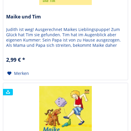
Maike und Tim
Judith ist weg! Ausgerechnet Maikes Lieblingspuppe! Zum
Glück hat Tim sie gefunden. Tim hat im Augenblick aber
eigenen Kummer: Sein Papa ist von zu Hause ausgezogen.
Als Mama und Papa sich streiten, bekommt Maike daher
richtig Angst. Doch ihr Papa kann Maike beruhigen. Und als
er dann noch die Sache mit der Vase in Ordnung bringt, ist
2,99 € *
Maike überglücklich. Bärbel...
Merken