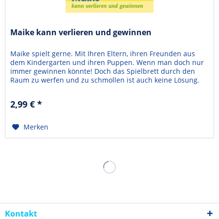
Maike kann verlieren und gewinnen
Maike spielt gerne. Mit Ihren Eltern, ihren Freunden aus
dem Kindergarten und ihren Puppen. Wenn man doch nur
immer gewinnen könnte! Doch das Spielbrett durch den
Raum zu werfen und zu schmollen ist auch keine Lösung.
Maike versteht, dass man verlieren lernen muss. Wie schön
ist es denn, wenn man doch noch etwas geschenkt
2,99 € *
bekommt! Und mit Gott kann man immer über alles...
Merken
Kontakt