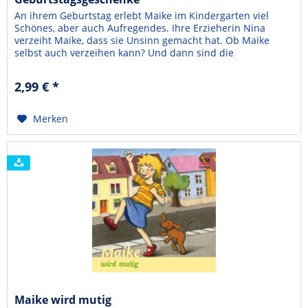
An ihrem Geburtstag erlebt Maike im Kindergarten viel
Schönes, aber auch Aufregendes. Ihre Erzieherin Nina
verzeiht Maike, dass sie Unsinn gemacht hat. Ob Maike
selbst auch verzeihen kann? Und dann sind die
Geburtstagsgeschenke weg, die sie doch extra für die
anderen mitgebracht hat… . Immer wieder zeigt Maike, wie
2,99 € *
hilfreich ein kurzes Gebet zu Jesus sein kann. Bärbel...
Merken
Maike wird mutig