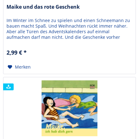
Maike und das rote Geschenk
Im Winter im Schnee zu spielen und einen Schneemann zu
bauen macht Spaß. Und Weihnachten rückt immer näher.
Aber alle Türen des Adventskalenders auf einmal
aufmachen darf man nicht. Und die Geschenke vorher
auspacken auch nicht. Oder? Doch nicht nur sie soll etwas
geschenkt bekommen - auch die Eltern, die Puppen und
2,99 € *
natürlich Jesus. Denn zu einem richtigen Weihnachten
gehört...
Merken