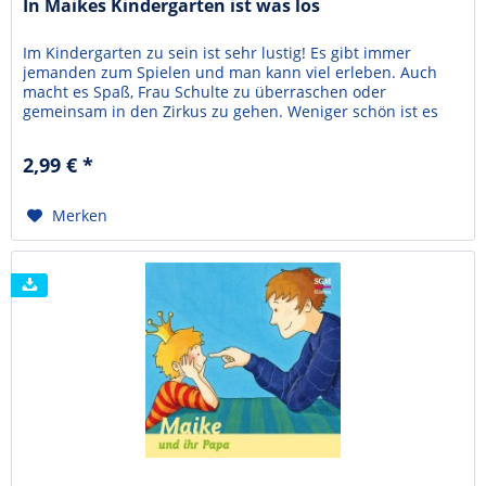
In Maikes Kindergarten ist was los
Im Kindergarten zu sein ist sehr lustig! Es gibt immer
jemanden zum Spielen und man kann viel erleben. Auch
macht es Spaß, Frau Schulte zu überraschen oder
gemeinsam in den Zirkus zu gehen. Weniger schön ist es
jedoch, wenn man nicht gewinnt, die anderen beleidigt sind
oder die Kindergartentasche plötzlich weg ist. Aber Maike
2,99 € *
weiß: Es gibt immer jemanden, der ihr zuhört:...
Merken