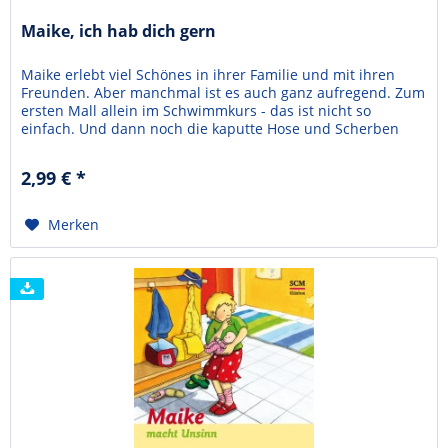
Maike, ich hab dich gern
Maike erlebt viel Schönes in ihrer Familie und mit ihren
Freunden. Aber manchmal ist es auch ganz aufregend. Zum
ersten Mall allein im Schwimmkurs - das ist nicht so
einfach. Und dann noch die kaputte Hose und Scherben
beim Tischdecken. Zum Glück endet doch noch alles gut.
Und dabei spielt auch Gott eine große Rolle. Bärbel Löffel-
2,99 € *
Schröder lebt in Lüdenscheid, ist...
Merken