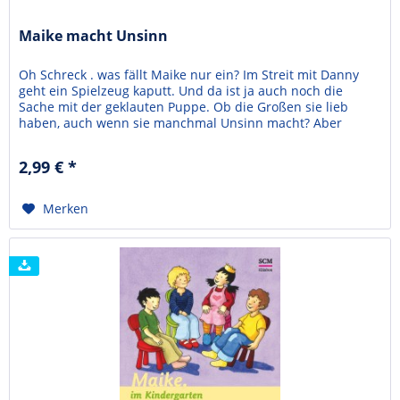
Maike macht Unsinn
Oh Schreck . was fällt Maike nur ein? Im Streit mit Danny
geht ein Spielzeug kaputt. Und da ist ja auch noch die
Sache mit der geklauten Puppe. Ob die Großen sie lieb
haben, auch wenn sie manchmal Unsinn macht? Aber
natürlich - und Gottes Liebe ist auch immer für sie da. Er
hilft ihr sogar, die Sachen in Ordnung zu bringen. Bärbel
2,99 € *
Löffel-Schröder lebt in Lüdenscheid, ist...
Merken