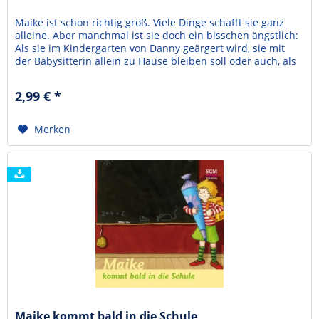
Maike ist schon richtig groß. Viele Dinge schafft sie ganz
alleine. Aber manchmal ist sie doch ein bisschen ängstlich:
Als sie im Kindergarten von Danny geärgert wird, sie mit
der Babysitterin allein zu Hause bleiben soll oder auch, als
ihr die Sache mit den gestohlenen Süßigkeiten passiert.
Aber Maike weiß, dass sie immer mit Gott sprechen kann,
2,99 € *
und erlebt, wie sie dadurch...
Merken
Maike kommt bald in die Schule