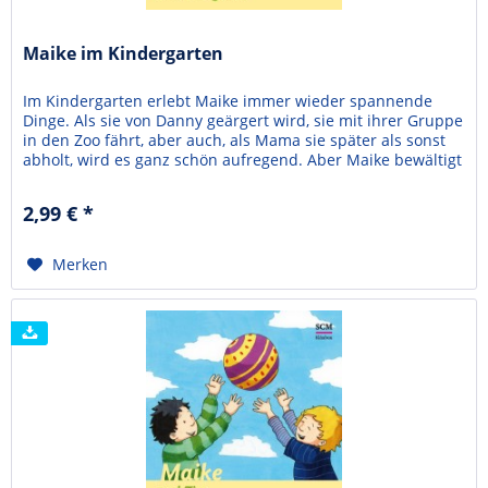
Maike im Kindergarten
Im Kindergarten erlebt Maike immer wieder spannende
Dinge. Als sie von Danny geärgert wird, sie mit ihrer Gruppe
in den Zoo fährt, aber auch, als Mama sie später als sonst
abholt, wird es ganz schön aufregend. Aber Maike bewältigt
diese Herausforderungen in ihrem Kindergartenleben und
erlebt dabei, dass Gott ihr hilft. Bärbel Löffel-Schröder lebt
2,99 € *
in Lüdenscheid, ist...
Merken