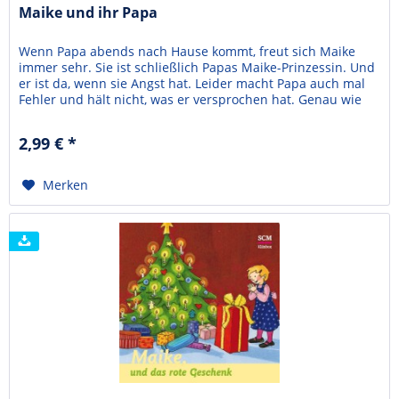
Maike und ihr Papa
Wenn Papa abends nach Hause kommt, freut sich Maike
immer sehr. Sie ist schließlich Papas Maike-Prinzessin. Und
er ist da, wenn sie Angst hat. Leider macht Papa auch mal
Fehler und hält nicht, was er versprochen hat. Genau wie
Maike, die sich einfach die Haare abschneidet. Aber beide
haben sich trotzdem lieb. Das Schönste ist, dass Maike den
2,99 € *
Vater im Himmel kennt, der nie...
Merken