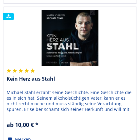
Kein Herz aus Stahl
Michael Stahl erzählt seine Geschichte. Eine Geschichte die
es in sich hat. Seinem alkoholsüchtigen Vater, kann er es
nicht recht mache und muss ständig seine Verachtung
spüren. Er selber schämt sich seiner Herkunft und will mit
allen Mitteln ausbrechen und etwas erreichen. Im
Kampfsport erfährt er die Bestätigung, welche er sonst
ab 10,00 € *
nirgends bekommt. So wird er erfolgreich als...
Merken