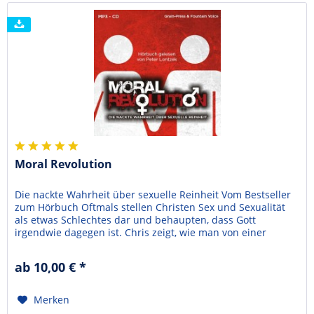
Moral Revolution
Die nackte Wahrheit über sexuelle Reinheit Vom Bestseller
zum Hörbuch Oftmals stellen Christen Sex und Sexualität
als etwas Schlechtes dar und behaupten, dass Gott
irgendwie dagegen ist. Chris zeigt, wie man von einer
gesetzlichen Sichtweise frei werden kann, die unseren
liebenden Gott als unterdrückenden Spielverderber
ab 10,00 € *
darstellt, ebenso von der Mentalität des verklemmten...
Merken