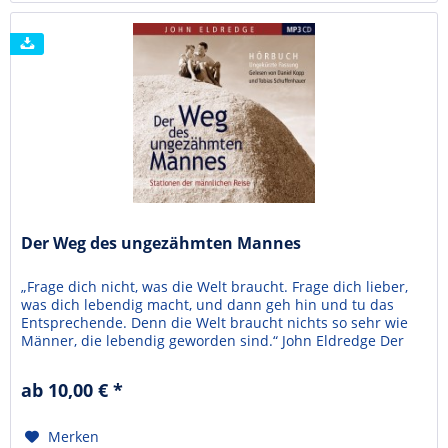
Der Weg des ungezähmten Mannes
„Frage dich nicht, was die Welt braucht. Frage dich lieber,
was dich lebendig macht, und dann geh hin und tu das
Entsprechende. Denn die Welt braucht nichts so sehr wie
Männer, die lebendig geworden sind.“ John Eldredge Der
ungezähmte Mann beschrieb das Ziel: eine neue
männlichen Identität jenseits von Machotum und
ab 10,00 € *
Softiewelle. Dieses Buch zeigt den Weg. Wie wird ein Mann
zu...
Merken