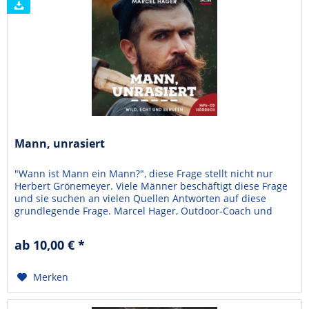
Mann, unrasiert
"Wann ist Mann ein Mann?", diese Frage stellt nicht nur
Herbert Grönemeyer. Viele Männer beschäftigt diese Frage
und sie suchen an vielen Quellen Antworten auf diese
grundlegende Frage. Marcel Hager, Outdoor-Coach und
Gründer der Bewegung 4te Musketier Schweiz, ist
überzeugt davon, dass es eine echte befriedigende Antwort
ab 10,00 € *
gibt. In diesem Hörbuch "Mann, unrasiert" zeigt er...
Merken