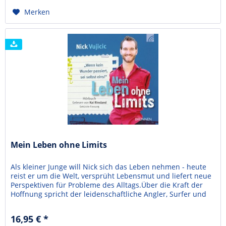
Merken
Mein Leben ohne Limits
Als kleiner Junge will Nick sich das Leben nehmen - heute
reist er um die Welt, versprüht Lebensmut und liefert neue
Perspektiven für Probleme des Alltags.Über die Kraft der
Hoffnung spricht der leidenschaftliche Angler, Surfer und
Unternehmensgründer weltweit in Schulen, Stadien und
Slums genauso wie beim Weltwirtschaftsforum in Davos
16,95 € *
oder bei Oprah Winfrey.Sein Lachen...