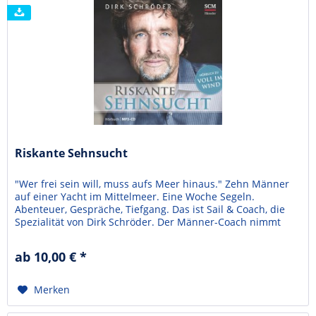
Riskante Sehnsucht
"Wer frei sein will, muss aufs Meer hinaus." Zehn Männer
auf einer Yacht im Mittelmeer. Eine Woche Segeln.
Abenteuer, Gespräche, Tiefgang. Das ist Sail & Coach, die
Spezialität von Dirk Schröder. Der Männer-Coach nimmt
den Leser mit auf einen solchen Törn und beschreibt sehr
ehrlich die Teilnehmer und ihre Fragen. Worin liegt meine
ab 10,00 € *
Stärke als Mann? Was macht mich lebendig?...
Merken