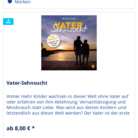
Merken
Vater-Sehnsucht
Immer mehr Kinder wachsen in dieser Welt ohne Vater auf
oder erfahren von ihm Ablehnung, Vernachlässigung und
Missbrauch statt Liebe. Was wird aus diesen Kindern und
letztendlich aus dieser Welt werden? Der Vater ist der erste
Held im Leben eines Kindes. Dieser kann Wunden schlagen
und sie auch heilen. Michael Stahl lässt uns teilhaben an
ab 8,00 € *
seiner eigenen schwierigen...