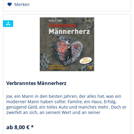
Merken
Verbranntes Männerherz
Joe, ein Mann in den besten Jahren, der alles hat, was ein
moderner Mann haben sollte: Familie, ein Haus, Erfolg,
genügend Geld, ein tolles Auto und manches mehr. Doch er
zweifelt an sich, an seinem Wert und an seiner
Männlichkeit. Hatte er ein klassisches „Burn-out“? Auf der
Suche nach Sinn und dem Streben wieder ein richtiger
ab 8,00 € *
Mann zu sein, begibt er sich auf eine...