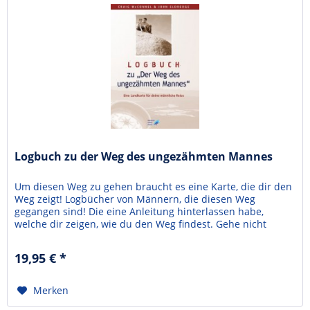
Logbuch zu der Weg des ungezähmten Mannes
Um diesen Weg zu gehen braucht es eine Karte, die dir den
Weg zeigt! Logbücher von Männern, die diesen Weg
gegangen sind! Die eine Anleitung hinterlassen habe,
welche dir zeigen, wie du den Weg findest. Gehe nicht
alleine, sondern suche dir Gefährten, welche den Weg mit
dir gehen. Bildet eine verschworen Gemeinschaft, in dem
19,95 € *
ihr dieses Buch gemeinsam durcharbeitet. Mit...
Merken