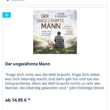
Der ungezähmte Mann
"Frage Dich nicht, was die Welt braucht. Frage Dich lieber,
was Dich lebendig macht, und dann geh hin und tue das
Entsprechende. Denn die Welt braucht nichts so sehr wie
Männer, die lebendig geworden sind." John Eldredge Dieses
Buch zeigt dir, was sich Gott gedacht hat, als er dich als
Mann schuf. Er hat dich ganz bewusst so gemacht. Stark
ab 14,95 € *
und Mutig, Wild und auf Abenteuer...