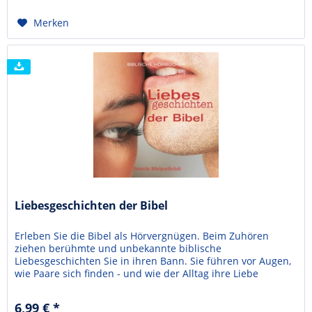
Merken
Liebesgeschichten der Bibel
Erleben Sie die Bibel als Hörvergnügen. Beim Zuhören
ziehen berühmte und unbekannte biblische
Liebesgeschichten Sie in ihren Bann. Sie führen vor Augen,
wie Paare sich finden - und wie der Alltag ihre Liebe
belastet. Sie erzählen von Liebe auf den ersten Blick, aber
auch von Dreiecksbeziehungen und von enttäuschter Liebe.
6,99 € *
So auf- und anregend war Bibelhören noch nie.