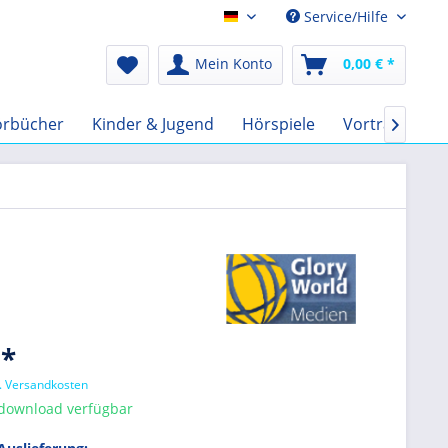
Service/Hilfe
Audio-Book EUR
Mein Konto
0,00 € *
örbücher
Kinder & Jugend
Hörspiele
Vorträge
F

 *
l. Versandkosten
tdownload verfügbar