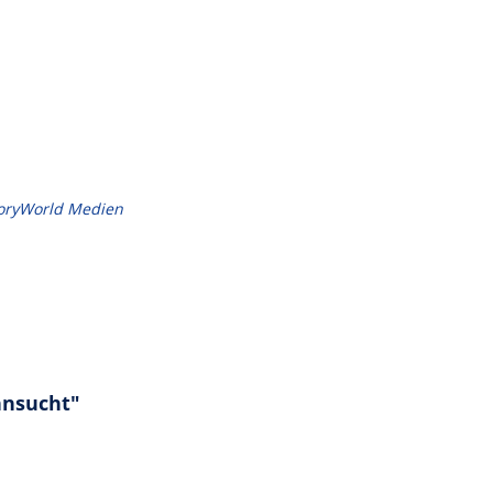
loryWorld Medien
hnsucht"