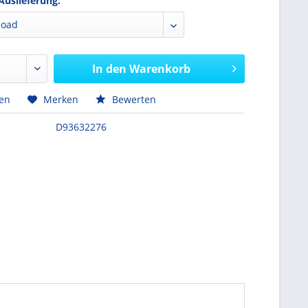
Auslieferung:
In den
Warenkorb
hen
Merken
Bewerten
D93632276