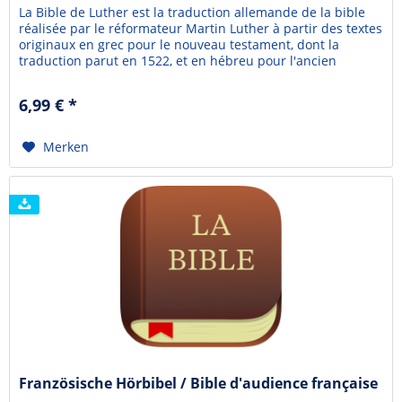
La Bible de Luther est la traduction allemande de la bible
réalisée par le réformateur Martin Luther à partir des textes
originaux en grec pour le nouveau testament, dont la
traduction parut en 1522, et en hébreu pour l'ancien
testament, dont la traduction parut en 1534, formant avec le
nouveau testament et les livres apocryphes la première
6,99 € *
Bible complète en allemand. Ce...
Merken
Französische Hörbibel / Bible d'audience française