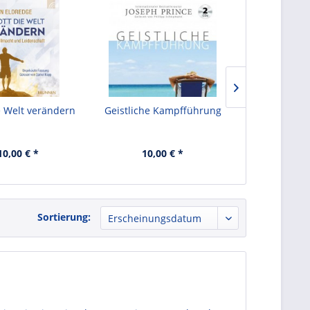
e Welt verändern
Geistliche Kampfführung
Gesund und 
Abe
10,00 € *
10,00 € *
5,
Sortierung: