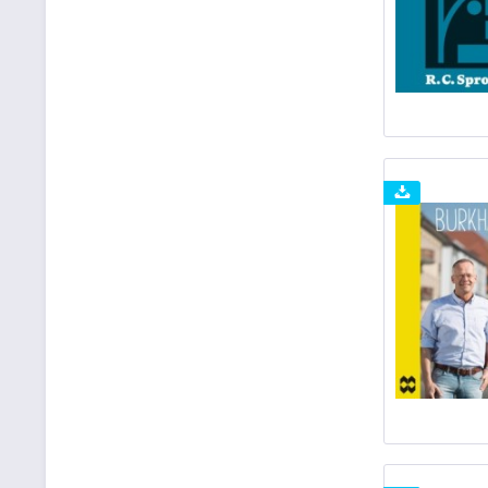
Streetlife-Melody
Ur-Music
Verbum Medien GGMBH
Verlag der Francke-Buchhandlung Hörbuch
Vier Türme
Whitestone Media