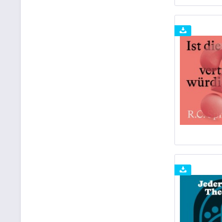
Fountain Voice Audio
Gerth Medien
Grace to day
Grace Today Verlag Hörbuch
Herder Hörbuch
Hierax Medien
Holy Spirit Edition
Kösel-Verlag Hörbuch
Lagato
Permission Verlag
Psiana Verlag
R.Brockhaus
Random House Audio
Saga Egmont Hörbuch
SCM Hänssler
SCM R. Brockhaus
Steinbach Sprechende Bücher