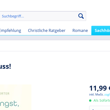
Empfehlung
Christliche Ratgeber
Romane
Sachhö
uss!
11,99 
inkl. MwSt.
zzg
Als Sofor