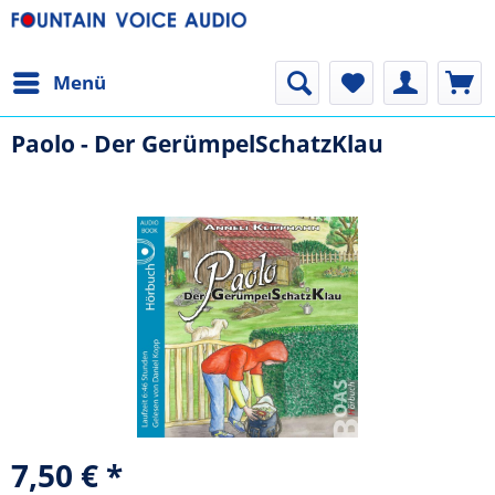
Menü
Paolo - Der GerümpelSchatzKlau
7,50 € *