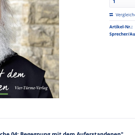
Vergleic
Artikel-Nr.:
Sprecher/Au
äche 04: Begegnung mit dem Auferstandenen"