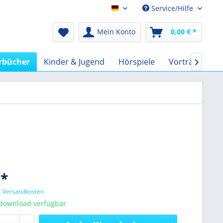
Service/Hilfe
Audio-Book EUR
Mein Konto
0,00 € *
rbücher
Kinder & Jugend
Hörspiele
Vorträge
F

 *
l. Versandkosten
tdownload verfügbar