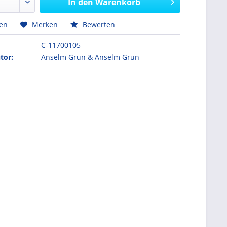
In den
Warenkorb
hen
Merken
Bewerten
C-11700105
tor:
Anselm Grün & Anselm Grün