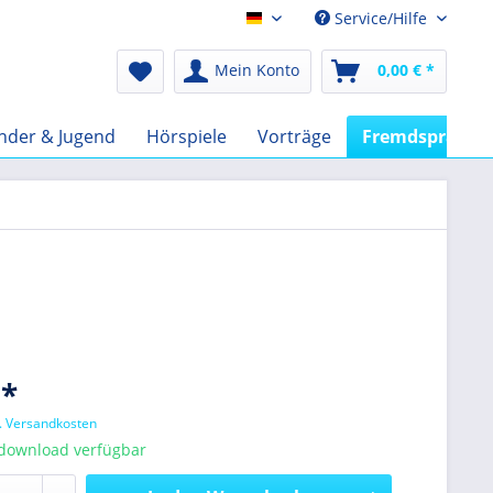
Service/Hilfe
Audio-Book EUR
Mein Konto
0,00 € *
nder & Jugend
Hörspiele
Vorträge
Fremdsprachig
 *
l. Versandkosten
tdownload verfügbar