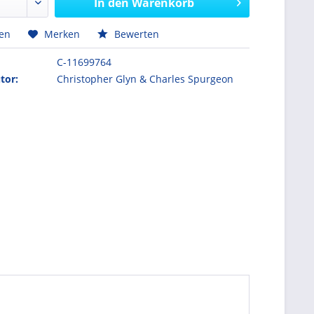
In den
Warenkorb
hen
Merken
Bewerten
C-11699764
tor:
Christopher Glyn & Charles Spurgeon