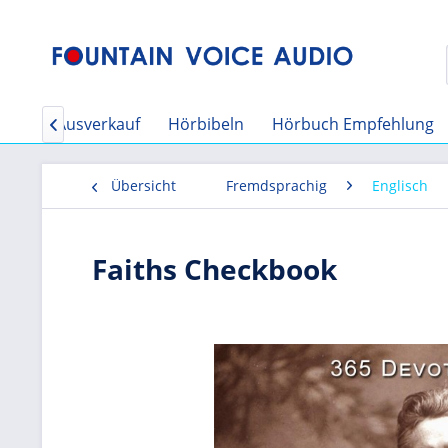
e
CD Ausverkauf
Hörbibeln
Hörbuch Empfehlung

Übersicht
Fremdsprachig
Englisch
Faiths Checkbook