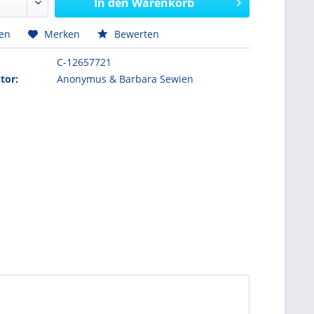
In den
Warenkorb
hen
Merken
Bewerten
C-12657721
tor:
Anonymus & Barbara Sewien