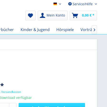
Service/Hilfe
Audio-Book EUR
Mein Konto
0,00 € *
rbücher
Kinder & Jugend
Hörspiele
Vorträge
F

 *
l. Versandkosten
tdownload verfügbar