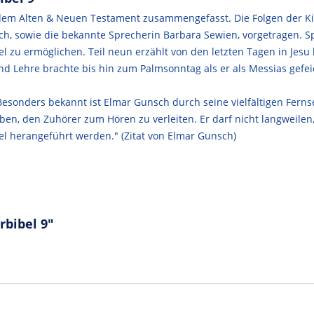
 dem Alten & Neuen Testament zusammengefasst. Die Folgen der K
h, sowie die bekannte Sprecherin Barbara Sewien, vorgetragen. 
l zu ermöglichen. Teil neun erzählt von den letzten Tagen in Jes
Lehre brachte bis hin zum Palmsonntag als er als Messias gefeiert
Besonders bekannt ist Elmar Gunsch durch seine vielfältigen Fern
n, den Zuhörer zum Hören zu verleiten. Er darf nicht langweilen,
l herangeführt werden." (Zitat von Elmar Gunsch)
rbibel 9"