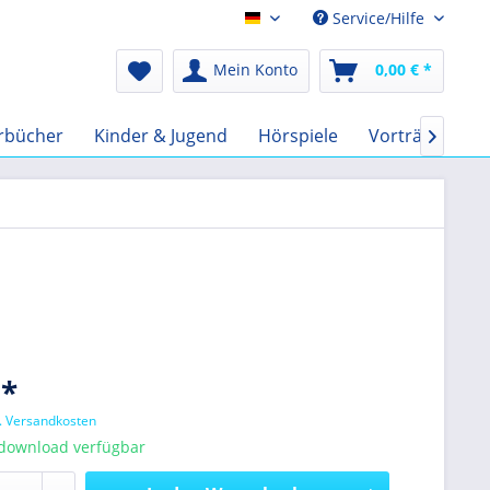
Service/Hilfe
Audio-Book EUR
Mein Konto
0,00 € *
rbücher
Kinder & Jugend
Hörspiele
Vorträge
F

 *
l. Versandkosten
tdownload verfügbar