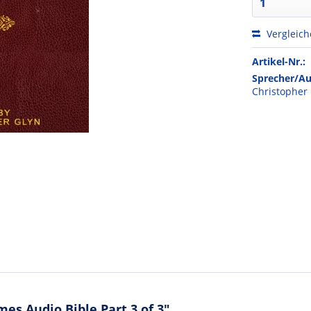
Vergleic
Artikel-Nr.:
Sprecher/Au
Christopher
es Audio Bible Part 3 of 3"