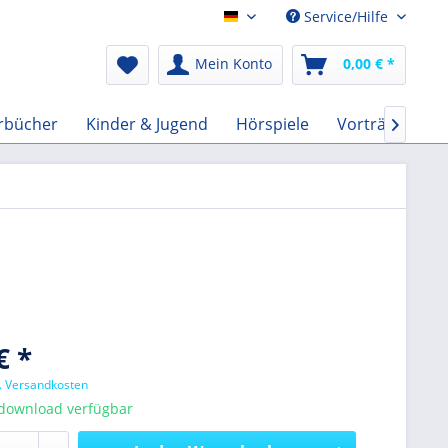
Service/Hilfe
Audio-Book EUR
Mein Konto
0,00 € *
rbücher
Kinder & Jugend
Hörspiele
Vorträge
F

€ *
l. Versandkosten
tdownload verfügbar