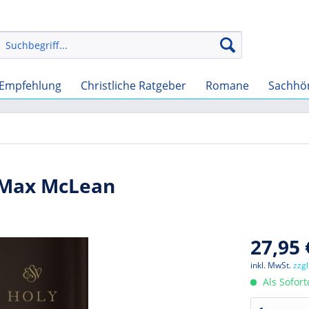
Empfehlung
Christliche Ratgeber
Romane
Sachhö
y Max McLean
27,95 
inkl. MwSt.
zzg
Als Sofor