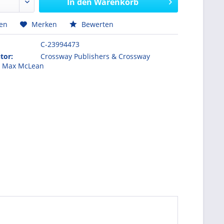
In den
Warenkorb
hen
Merken
Bewerten
C-23994473
tor:
Crossway Publishers & Crossway
& Max McLean