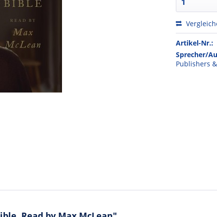
Vergleic
Artikel-Nr.:
Sprecher/Au
Publishers 
ible, Read by Max McLean"