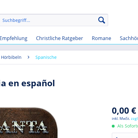
Empfehlung
Christliche Ratgeber
Romane
Sachhö
 Hörbibeln
Spanische
ia en español
0,00 €
inkl. MwSt.
zzg
Als Sofor