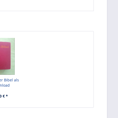
er Bibel als
nload
0 € *