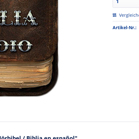
Vergleic
Artikel-Nr.:
rbibel / Biblia en español"