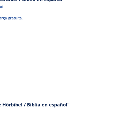
ad.
rga gratuita.
Hörbibel / Biblia en español"