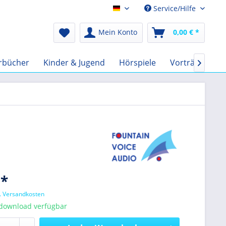
Service/Hilfe
Audio-Book EUR
Mein Konto
0,00 € *
rbücher
Kinder & Jugend
Hörspiele
Vorträge
F

 *
l. Versandkosten
tdownload verfügbar