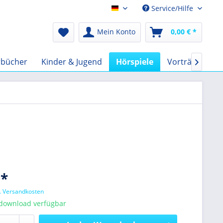
Service/Hilfe
Audio-Book EUR
Mein Konto
0,00 € *
rbücher
Kinder & Jugend
Hörspiele
Vorträge
F

 *
l. Versandkosten
tdownload verfügbar