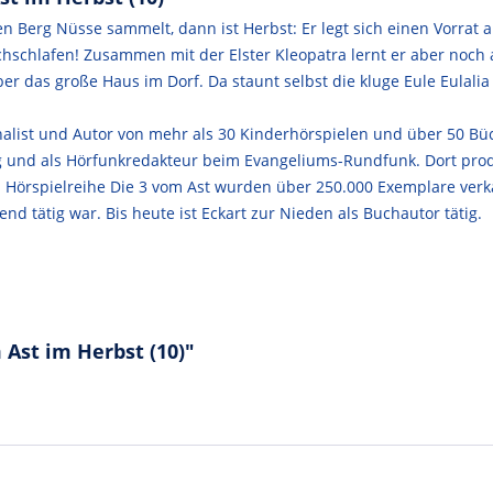
Berg Nüsse sammelt, dann ist Herbst: Er legt sich einen Vorrat an
urchschlafen! Zusammen mit der Elster Kleopatra lernt er aber noc
er das große Haus im Dorf. Da staunt selbst die kluge Eule Eulali
urnalist und Autor von mehr als 30 Kinderhörspielen und über 50 Bü
und als Hörfunkredakteur beim Evangeliums-Rundfunk. Dort produ
n Hörspielreihe Die 3 vom Ast wurden über 250.000 Exemplare ver
nd tätig war. Bis heute ist Eckart zur Nieden als Buchautor tätig.
 Ast im Herbst (10)"