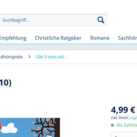
Empfehlung
Christliche Ratgeber
Romane
Sachhö
ndhörspiele
Die 3 vom Ast
10)
4,99 €
inkl. MwSt.
zzg
Als Sofor