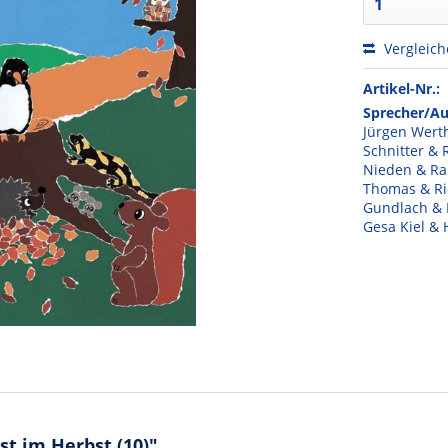
Vergleic
Artikel-Nr.:
Sprecher/Au
Jürgen Wert
Schnitter &
Nieden & Ra
Thomas & Ri
Gundlach & 
Gesa Kiel &
t im Herbst (10)"