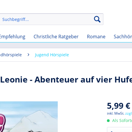
Empfehlung
Christliche Ratgeber
Romane
Sachhö
ndhörspiele
Jugend Hörspiele
(Leonie - Abenteuer auf vier Huf
5,99 €
inkl. MwSt.
zzg
Als Sofor