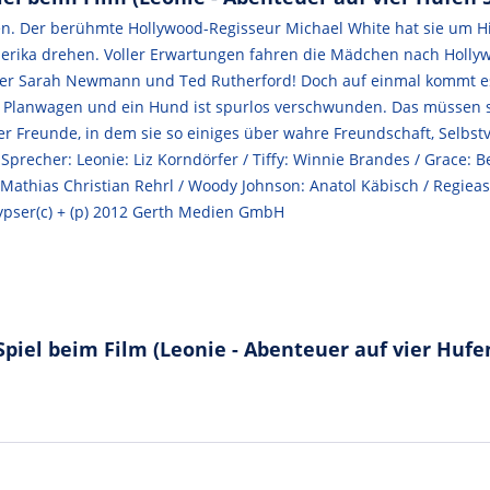
ken. Der berühmte Hollywood-Regisseur Michael White hat sie um Hil
merika drehen. Voller Erwartungen fahren die Mädchen nach Hollyw
eler Sarah Newmann und Ted Rutherford! Doch auf einmal kommt es 
n Planwagen und ein Hund ist spurlos verschwunden. Das müssen s
er Freunde, in dem sie so einiges über wahre Freundschaft, Selbst
 Sprecher: Leonie: Liz Korndörfer / Tiffy: Winnie Brandes / Grace:
Mathias Christian Rehrl / Woody Johnson: Anatol Käbisch / Regieass
ypser(c) + (p) 2012 Gerth Medien GmbH
piel beim Film (Leonie - Abenteuer auf vier Hufe