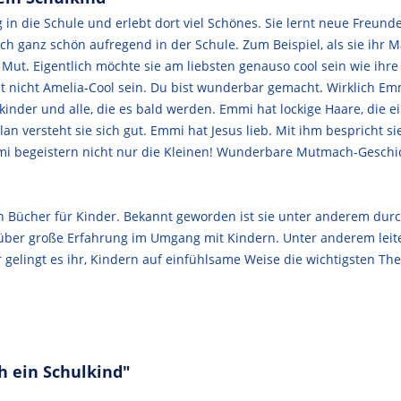
g in die Schule und erlebt dort viel Schönes. Sie lernt neue Fre
ch ganz schön aufregend in der Schule. Zum Beispiel, als sie ihr
 Mut. Eigentlich möchte sie am liebsten genauso cool sein wie ihre
st nicht Amelia-Cool sein. Du bist wunderbar gemacht. Wirklich Em
inder und alle, die es bald werden. Emmi hat lockige Haare, die ei
lan versteht sie sich gut. Emmi hat Jesus lieb. Mit ihm bespricht si
 begeistern nicht nur die Kleinen! Wunderbare Mutmach-Geschicht
ren Bücher für Kinder. Bekannt geworden ist sie unter anderem durc
ie über große Erfahrung im Umgang mit Kindern. Unter anderem leit
er gelingt es ihr, Kindern auf einfühlsame Weise die wichtigsten T
h ein Schulkind"