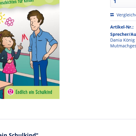
Vergleic
Artikel-Nr.:
Sprecher/Au
Dania König
Mutmachgesc
ein Schulkind"