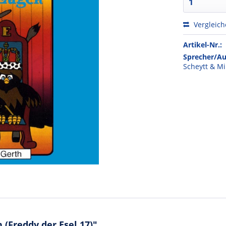
Vergleic
Artikel-Nr.:
Sprecher/Au
Scheytt & M
(Freddy der Esel 17)"