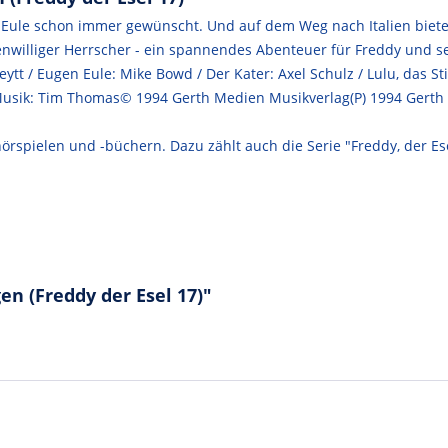
 Eule schon immer gewünscht. Und auf dem Weg nach Italien bietet 
genwilliger Herrscher - ein spannendes Abenteuer für Freddy und s
ytt / Eugen Eule: Mike Bowd / Der Kater: Axel Schulz / Lulu, das St
, Musik: Tim Thomas© 1994 Gerth Medien Musikverlag(P) 1994 Gert
örspielen und -büchern. Dazu zählt auch die Serie "Freddy, der Ese
n (Freddy der Esel 17)"