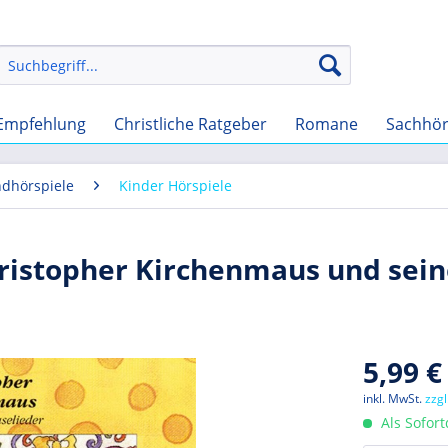
Empfehlung
Christliche Ratgeber
Romane
Sachhö
ndhörspiele
Kinder Hörspiele
hristopher Kirchenmaus und sei
5,99 €
inkl. MwSt.
zzg
Als Sofor