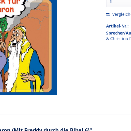
Vergleic
Artikel-Nr.:
Sprecher/Au
& Christina 
on (Mit Freddy durch die Bibel 6)"