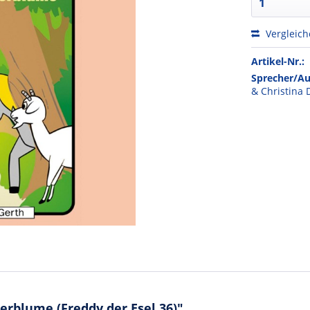
Vergleic
Artikel-Nr.:
Sprecher/Au
& Christina 
rblume (Freddy der Esel 36)"