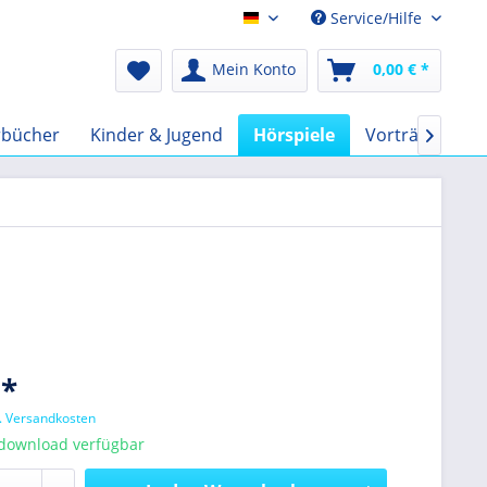
Service/Hilfe
Audio-Book EUR
Mein Konto
0,00 € *
rbücher
Kinder & Jugend
Hörspiele
Vorträge
F

 *
l. Versandkosten
tdownload verfügbar