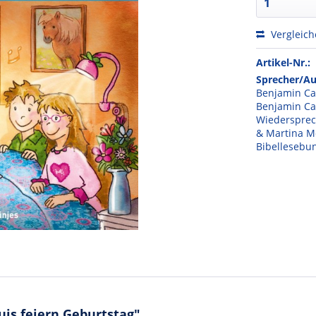
Vergleic
Artikel-Nr.:
Sprecher/Au
Benjamin Ca
Benjamin Ca
Wiedersprec
& Martina M
Bibellesebun
is feiern Geburtstag"