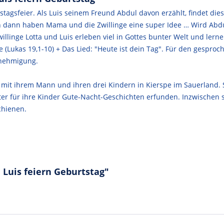
tstagsfeier. Als Luis seinem Freund Abdul davon erzählt, findet di
och dann haben Mama und die Zwillinge eine super Idee … Wird Abd
llinge Lotta und Luis erleben viel in Gottes bunter Welt und lern
e (Lukas 19,1-10) + Das Lied: "Heute ist dein Tag". Für den gesproc
Genehmigung.
bt mit ihrem Mann und ihren drei Kindern in Kierspe im Sauerland. 
er für ihre Kinder Gute-Nacht-Geschichten erfunden. Inzwischen s
chienen.
 Luis feiern Geburtstag"