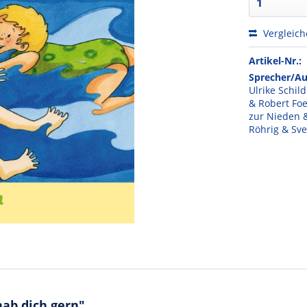
Vergleic
Artikel-Nr.:
Sprecher/Au
Ulrike Schil
& Robert Fo
zur Nieden 
Röhrig & Sv
ab dich gern"