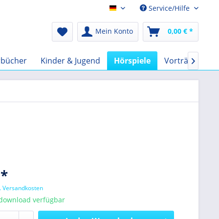
Service/Hilfe
Audio-Book EUR
Mein Konto
0,00 € *
rbücher
Kinder & Jugend
Hörspiele
Vorträge
F

 *
l. Versandkosten
tdownload verfügbar