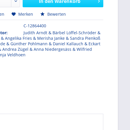
In den
Warenkorb
hen
Merken
Bewerten
C-12864400
tor:
Judith Arndt & Bärbel Löffel-Schröder &
d & Angelika Fries & Merisha Janke & Sandra Pienkoß
ede & Günther Pohlmann & Daniel Kallauch & Eckart
& Andrea Zügel & Anna Niedergesäss & Wilfried
enja Veldhoen