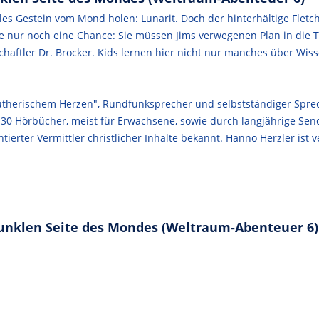
lles Gestein vom Mond holen: Lunarit. Doch der hinterhältige Fletc
nur noch eine Chance: Sie müssen Jims verwegenen Plan in die Tat
ftler Dr. Brocker. Kids lernen hier nicht nur manches über Wis
lutherischem Herzen", Rundfunksprecher und selbstständiger Sprec
ls 30 Hörbücher, meist für Erwachsene, sowie durch langjährige S
ntierter Vermittler christlicher Inhalte bekannt. Hanno Herzler ist 
dunklen Seite des Mondes (Weltraum-Abenteuer 6)