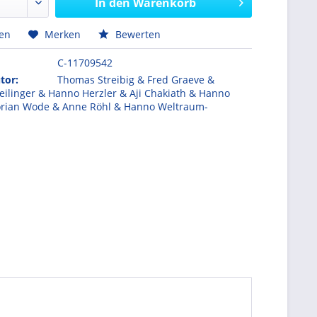
In den
Warenkorb
hen
Merken
Bewerten
C-11709542
tor:
Thomas Streibig & Fred Graeve &
ilinger & Hanno Herzler & Aji Chakiath & Hanno
lorian Wode & Anne Röhl & Hanno Weltraum-