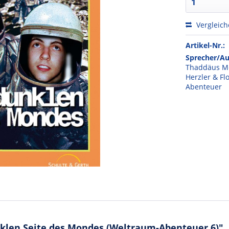
Vergleic
Artikel-Nr.:
Sprecher/Au
Thaddäus Me
Herzler & F
Abenteuer
klen Seite des Mondes (Weltraum-Abenteuer 6)"