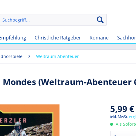
Empfehlung
Christliche Ratgeber
Romane
Sachhö
ndhörspiele
Weltraum Abenteuer
es Mondes (Weltraum-Abenteuer 
5,99 €
inkl. MwSt.
zzg
Als Sofor