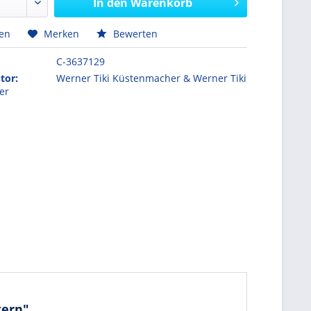
In den
Warenkorb
hen
Merken
Bewerten
C-3637129
tor:
Werner Tiki Küstenmacher & Werner Tiki
er
tern"