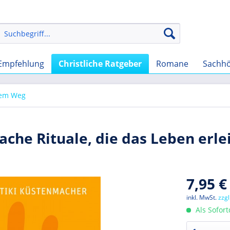
Empfehlung
Christliche Ratgeber
Romane
Sachh
dem Weg
fache Rituale, die das Leben erle
7,95 €
inkl. MwSt.
zzg
Als Sofor