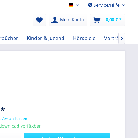
Service/Hilfe
Audio-Book EUR
Mein Konto
0,00 € *
rbücher
Kinder & Jugend
Hörspiele
Vorträge
F

 *
l. Versandkosten
tdownload verfügbar