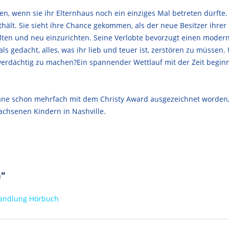
n, wenn sie ihr Elternhaus noch ein einziges Mal betreten dürfte.
thält. Sie sieht ihre Chance gekommen, als der neue Besitzer ihrer
ten und neu einzurichten. Seine Verlobte bevorzugt einen moderne
als gedacht, alles, was ihr lieb und teuer ist, zerstören zu müssen
r verdächtig zu machen?Ein spannender Wettlauf mit der Zeit begin
mane schon mehrfach mit dem Christy Award ausgezeichnet worden,
achsenen Kindern in Nashville.
h"
handlung Hörbuch