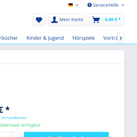
Service/Hilfe
Audio-Book EUR
Mein Konto
0,00 € *
rbücher
Kinder & Jugend
Hörspiele
Vorträge
F

€ *
l. Versandkosten
tdownload verfügbar