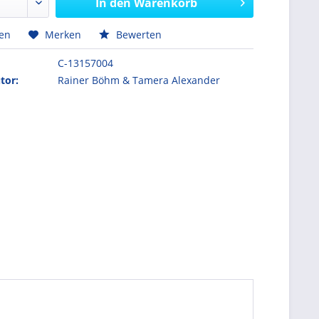
In den
Warenkorb
hen
Merken
Bewerten
C-13157004
tor:
Rainer Böhm & Tamera Alexander