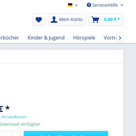
Service/Hilfe
Audio-Book EUR
Mein Konto
0,00 € *
rbücher
Kinder & Jugend
Hörspiele
Vorträge
F

€ *
l. Versandkosten
tdownload verfügbar