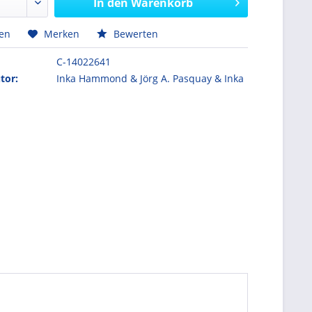
In den
Warenkorb
hen
Merken
Bewerten
C-14022641
tor:
Inka Hammond & Jörg A. Pasquay & Inka