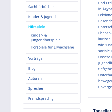
und Erde
Sachhörbücher
in Ägyp
Lektione
Kinder & Jugend
Besonde
Hörspiele
untersc
Ebenso a
Kinder- &
kuriose
Jungendhörspiele
wie “Ha
Hörspiele für Erwachsene
soziale
Unsere 
Vorträge
Jugendl
Blog
tiefgehe
Unterhal
Autoren
bewegen
unverge
Sprecher
Fremdsprachig
Topseller