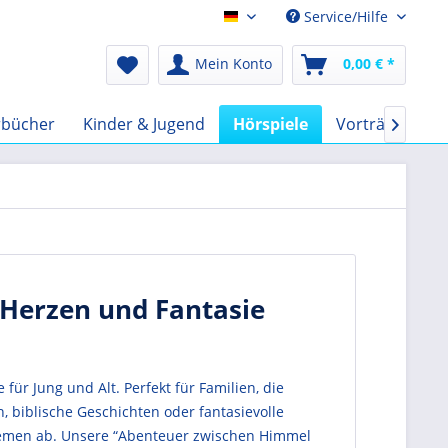
Service/Hilfe
Audio-Book EUR
Mein Konto
0,00 € *
rbücher
Kinder & Jugend
Hörspiele
Vorträge
F

e Herzen und Fantasie
ür Jung und Alt. Perfekt für Familien, die
 biblische Geschichten oder fantasievolle
Themen ab. Unsere “Abenteuer zwischen Himmel