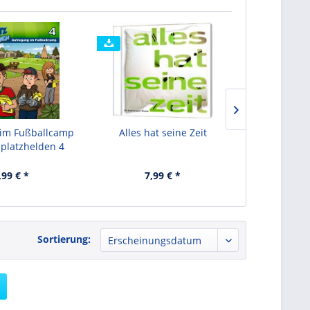
 im Fußballcamp
Alles hat seine Zeit
Die Junior-D
zplatzhelden 4
,99 € *
7,99 € *
7,
Sortierung: