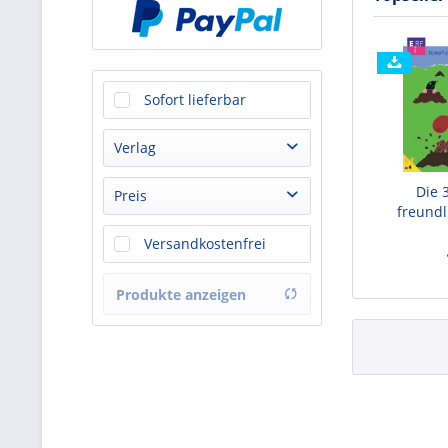
Sofort lieferbar
Verlag
Die 
Bibellesebund
Preis
freundl
Bibellesebund Verlag
Versandkostenfrei
Christliche Schriftenverbreitung E.v., Abt. Verlag
von
0,99 €
bis
69,95 €
Der Hörverlag
Produkte anzeigen
Floff publishing
Gerth Medien
Hierax Medien
HOlysoft GmbH
Psiana Verlag
SCM Hänssler