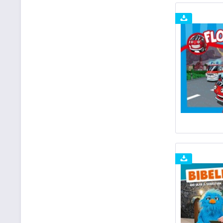
SCM Kläxbox
SCM R. Brockhaus
Streetlife-Melody
TosHörfabrik
Zyx Music