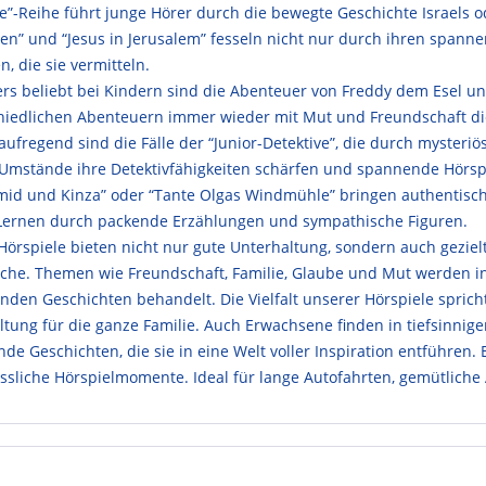
”-Reihe führt junge Hörer durch die bewegte Geschichte Israels od
ten” und “Jesus in Jerusalem” fesseln nicht nur durch ihren spann
n, die sie vermitteln.
rs beliebt bei Kindern sind die Abenteuer von Freddy dem Esel und
hiedlichen Abenteuern immer wieder mit Mut und Freundschaft di
ufregend sind die Fälle der “Junior-Detektive”, die durch mysteri
 Umstände ihre Detektivfähigkeiten schärfen und spannende Hörsp
mid und Kinza” oder “Tante Olgas Windmühle” bringen authentisc
 Lernen durch packende Erzählungen und sympathische Figuren.
Hörspiele bieten nicht nur gute Unterhaltung, sondern auch geziel
iche. Themen wie Freundschaft, Familie, Glaube und Mut werden in 
nden Geschichten behandelt. Die Vielfalt unserer Hörspiele sprich
tung für die ganze Familie. Auch Erwachsene finden in tiefsinnigen
de Geschichten, die sie in eine Welt voller Inspiration entführen
ssliche Hörspielmomente. Ideal für lange Autofahrten, gemütliche 