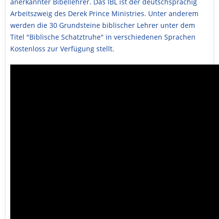
anerkannter Bibellehrer. Das IBL ist der deutschsprachig
Arbeitszweig des Derek Prince Ministries. Unter anderem
werden die 30 Grundsteine biblischer Lehrer unter dem
Titel "Biblische Schatztruhe" in verschiedenen Sprachen
Kostenloss zur Verfügung stellt.