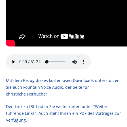
Mit dem Bezug dieses kostenlosen Downloads unterstützen
Sie auch Fountain Voice Audio, der Seite für
christliche Hörbücher.
Den Link zu IBL finden Sie weiter unten unter "Weiter
führende Links". Auch steht Ihnen ein PDF des Vortrages zur
Verfügung.