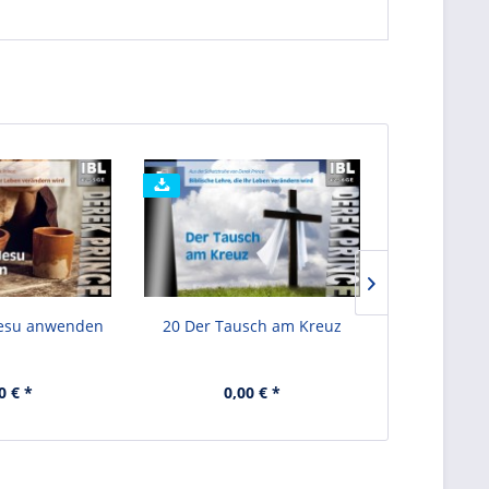
Jesu anwenden
20 Der Tausch am Kreuz
21 Unsichtb
für ei
0 € *
0,00 € *
0,