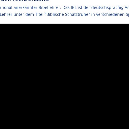
ational anerkannter Bibellehrer. Das IBL ist der deutschsprachig Ar
ehrer unter dem Titel "Biblische Schatztruhe" in verschiedenen Sp