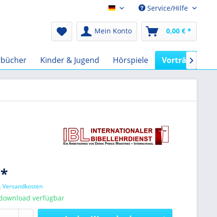
Service/Hilfe
Audio-Book EUR
Mein Konto
0,00 € *
rbücher
Kinder & Jugend
Hörspiele
Vorträge
F

 *
l. Versandkosten
tdownload verfügbar