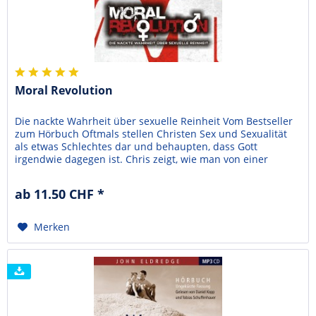
Moral Revolution
Die nackte Wahrheit über sexuelle Reinheit Vom Bestseller
zum Hörbuch Oftmals stellen Christen Sex und Sexualität
als etwas Schlechtes dar und behaupten, dass Gott
irgendwie dagegen ist. Chris zeigt, wie man von einer
gesetzlichen Sichtweise frei werden kann, die unseren
liebenden Gott als unterdrückenden Spielverderber
ab 11.50 CHF *
darstellt, ebenso von der Mentalität des verklemmten...
Merken