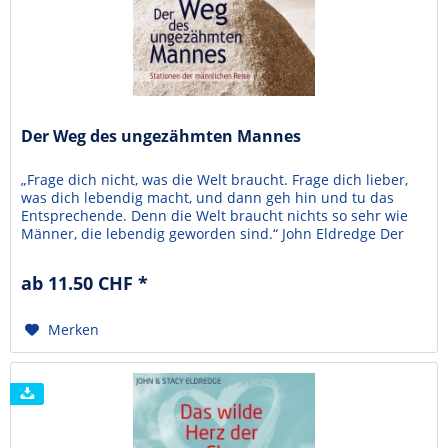
Der Weg des ungezähmten Mannes
„Frage dich nicht, was die Welt braucht. Frage dich lieber,
was dich lebendig macht, und dann geh hin und tu das
Entsprechende. Denn die Welt braucht nichts so sehr wie
Männer, die lebendig geworden sind.“ John Eldredge Der
ungezähmte Mann beschrieb das Ziel: eine neue
männlichen Identität jenseits von Machotum und
ab 11.50 CHF *
Softiewelle. Dieses Buch zeigt den Weg. Wie wird ein Mann
zu...
Merken