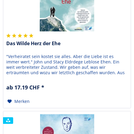
Das Wilde Herz der Ehe
"Verheiratet sein kostet sie alles. Aber die Liebe ist es
immer wert." John und Stacy Eldrdege Leblose Ehen. Ein
weit verbreiteter Zustand. Wir geben auf, was wir
erträumten und wozu wir letztlich geschaffen wurden. Aus
viel zu vielen Liebesgeschichten voller Romantik wird
schließlich ein verzweifelter Kampf. Eine dauerhafte
ab 17.19 CHF *
Liebesbeziehung scheint wie kein zweites Ziel auf...
Merken