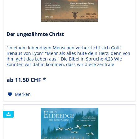
Der ungezähmte Christ
"In einem lebendigen Menschen verherrlicht sich Gott"
Irenäus von Lyon" "Mehr als alles hüte dein Herz; denn von
ihm geht das Leben aus." Die Bibel in Sprüche 4,23 Wie
konnten wir dahin kommen, dass wir diese zentrale
Wahrheit vergessen haben ... dass das Herz das Zentrum
des menschlichen Lebens ist? diese Buch ist ein Aufruf und
ab 11.50 CHF *
eine Einladung: Ein Aufruf zum Aufbruch aus...
Merken