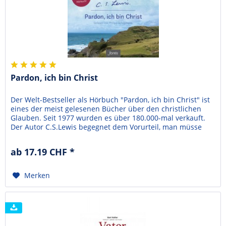
Pardon, ich bin Christ
Der Welt-Bestseller als Hörbuch "Pardon, ich bin Christ" ist
eines der meist gelesenen Bücher über den christlichen
Glauben. Seit 1977 wurden es über 180.000-mal verkauft.
Der Autor C.S.Lewis begegnet dem Vorurteil, man müsse
den Verstand über Bord werfen, um heute Christ zu sein,
auf höchst logische Art und Weise. Dazu benutzt er
ab 17.19 CHF *
kraftvolle Bilder, die einen nicht mehr los...
Merken