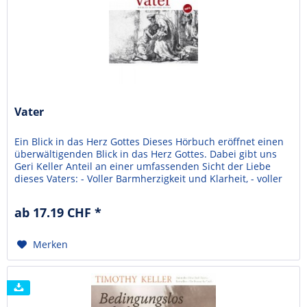
Vater
Ein Blick in das Herz Gottes Dieses Hörbuch eröffnet einen
überwältigenden Blick in das Herz Gottes. Dabei gibt uns
Geri Keller Anteil an einer umfassenden Sicht der Liebe
dieses Vaters: - Voller Barmherzigkeit und Klarheit, - voller
Annahme und Herausforderung, - voller Zartheit und
Strenge, - voller Leidenschaft, Damit Gottes Kinder zu
ab 17.19 CHF *
mündigen Söhnen und Töchter...
Merken