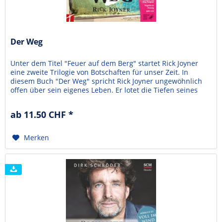
Der Weg
Unter dem Titel "Feuer auf dem Berg" startet Rick Joyner
eine zweite Trilogie von Botschaften für unser Zeit. In
diesem Buch "Der Weg" spricht Rick Joyner ungewöhnlich
offen über sein eigenes Leben. Er lotet die Tiefen seines
eigenen Lebens und seiner Leiterschaft auf. Er begibt sich
gemeinsam mit anderen wieder auf einen Weg. In den
ab 11.50 CHF *
Dialogen mit den Gefährten erleben wir...
Merken