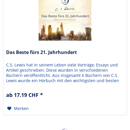
Das Beste fürs 21. Jahrhundert
C.S. Lewis hat in seinem Leben viele Vorträge, Essays und
Artikel geschrieben. Diese wurden in verschiedenen
Büchern veröffentlicht. Aus insgesamt 6 Büchern von C.S.
Lewis wurde ein Hörbuch mit den wichtigsten und besten
Texten zusammen gestellt. Dabei wurde versucht, die
Relevanz seine Aussagen aus dem letzen Jahrhundert ins
ab 17.19 CHF *
21. Jahrhundert zu transportieren. C.S.Lewis hat...
Merken