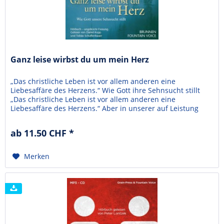
Ganz leise wirbst du um mein Herz
„Das christliche Leben ist vor allem anderen eine
Liebesaffäre des Herzens.“ Wie Gott ihre Sehnsucht stillt
„Das christliche Leben ist vor allem anderen eine
Liebesaffäre des Herzens.“ Aber in unserer auf Leistung
und Effizienz ausgerichteten Welt haben viele den Zugang
zu ihrem Herzen verloren. Auch der Glaube, der uns einmal
ab 11.50 CHF *
fasziniert und begeistert hat, hat nach ein paar...
Merken