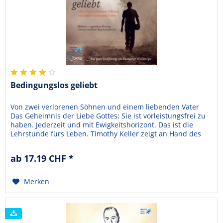
Bedingungslos geliebt
Von zwei verlorenen Söhnen und einem liebenden Vater
Das Geheimnis der Liebe Gottes: Sie ist vorleistungsfrei zu
haben. Jederzeit und mit Ewigkeitshorizont. Das ist die
Lehrstunde fürs Leben. Timothy Keller zeigt an Hand des
Gleichnis "vom verloren Sohn" auf, dass wir alle verloren
Söhne und Töchter sind. Wir alle kennen den liebenden
ab 17.19 CHF *
Vater nicht wirklich. Kann es sein, dass...
Merken