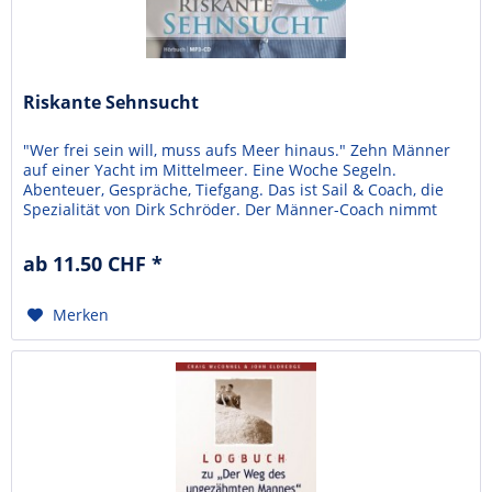
Riskante Sehnsucht
"Wer frei sein will, muss aufs Meer hinaus." Zehn Männer
auf einer Yacht im Mittelmeer. Eine Woche Segeln.
Abenteuer, Gespräche, Tiefgang. Das ist Sail & Coach, die
Spezialität von Dirk Schröder. Der Männer-Coach nimmt
den Leser mit auf einen solchen Törn und beschreibt sehr
ehrlich die Teilnehmer und ihre Fragen. Worin liegt meine
ab 11.50 CHF *
Stärke als Mann? Was macht mich lebendig?...
Merken