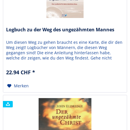
Logbuch zu der Weg des ungezähmten Mannes
Um diesen Weg zu gehen braucht es eine Karte, die dir den
Weg zeigt! Logbücher von Männern, die diesen Weg
gegangen sind! Die eine Anleitung hinterlassen habe,
welche dir zeigen, wie du den Weg findest. Gehe nicht
alleine, sondern suche dir Gefährten, welche den Weg mit
dir gehen. Bildet eine verschworen Gemeinschaft, in dem
22.94 CHF *
ihr dieses Buch gemeinsam durcharbeitet. Mit...
Merken