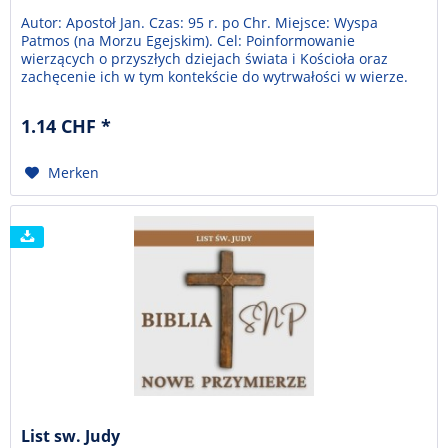
Autor: Apostoł Jan. Czas: 95 r. po Chr. Miejsce: Wyspa
Patmos (na Morzu Egejskim). Cel: Poinformowanie
wierzących o przyszłych dziejach świata i Kościoła oraz
zachęcenie ich w tym kontekście do wytrwałości w wierze.
Temat: Jezus Chrystus początkiem i końcem dziejów świata.
Biblia to jest Pismo Święte Starego i Nowego Przymierza.
1.14 CHF *
Przekład z języka hebrajskiego,...
Merken
List sw. Judy