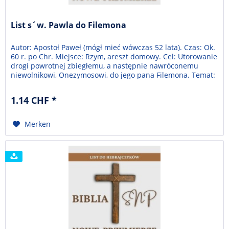
List s´w. Pawla do Filemona
Autor: Apostoł Paweł (mógł mieć wówczas 52 lata). Czas: Ok.
60 r. po Chr. Miejsce: Rzym, areszt domowy. Cel: Utorowanie
drogi powrotnej zbiegłemu, a następnie nawróconemu
niewolnikowi, Onezymosowi, do jego pana Filemona. Temat:
Pojednanie z Bogiem jako otwarcie nowego rozdziału we
wzajemnych relacjach między braćmi w wierze.
1.14 CHF *
Merken