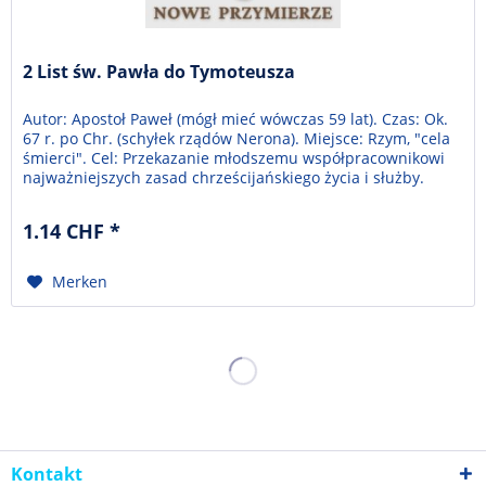
2 List św. Pawła do Tymoteusza
Autor: Apostoł Paweł (mógł mieć wówczas 59 lat). Czas: Ok.
67 r. po Chr. (schyłek rządów Nerona). Miejsce: Rzym, "cela
śmierci". Cel: Przekazanie młodszemu współpracownikowi
najważniejszych zasad chrześcijańskiego życia i służby.
Temat: Pozostać do końca dobrym żołnierzem Chrystusa.
Biblia to jest Pismo Święte Starego i Nowego Przymierza.
1.14 CHF *
Przekład z języka...
Merken
Kontakt