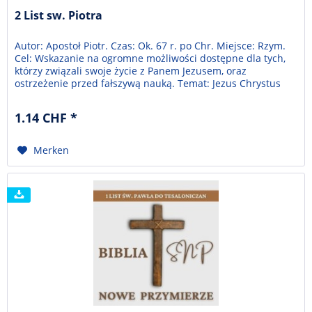
2 List sw. Piotra
Autor: Apostoł Piotr. Czas: Ok. 67 r. po Chr. Miejsce: Rzym.
Cel: Wskazanie na ogromne możliwości dostępne dla tych,
którzy związali swoje życie z Panem Jezusem, oraz
ostrzeżenie przed fałszywą nauką. Temat: Jezus Chrystus
jedyną skarbnicą obietnic i możliwości. Biblia to jest Pismo
Święte Starego i Nowego Przymierza. Przekład z języka
1.14 CHF *
hebrajskiego, aramejskiego...
Merken