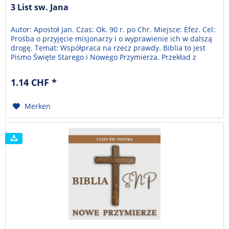
3 List sw. Jana
Autor: Apostoł Jan. Czas: Ok. 90 r. po Chr. Miejsce: Efez. Cel:
Prośba o przyjęcie misjonarzy i o wyprawienie ich w dalszą
drogę. Temat: Współpraca na rzecz prawdy. Biblia to jest
Pismo Święte Starego i Nowego Przymierza. Przekład z
języka hebrajskiego, aramejskiego i greckiego. Trzymasz w
ręce nie tyle Księgę, co bibliotekę sześćdziesięciu sześciu
1.14 CHF *
Ksiąg Starego...
Merken