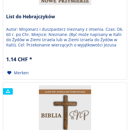
List do Hebrajczyków
Autor: Misjonarz i duszpasterz nieznany z imienia. Czas: Ok.
60 r. po Chr. Miejsce: Nieznane. (Być może napisany w Italii
do Żydów w Ziemi Izraela lub w Ziemi Izraela do Żydów w
Italii). Cel: Przekonanie wierzących o wyjątkowości Jezusa
Chrystusa i odwiedzenie ich od myśli o porzuceniu Go i
powrocie do wiary i obrządku Starego Przymierza. Temat:
1.14 CHF *
Jezus Chrystus...
Merken