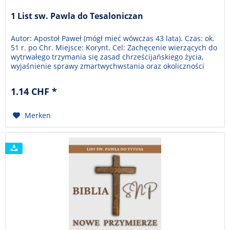
1 List sw. Pawla do Tesaloniczan
Autor: Apostoł Paweł (mógł mieć wówczas 43 lata). Czas: ok.
51 r. po Chr. Miejsce: Korynt. Cel: Zachęcenie wierzących do
wytrwałego trzymania się zasad chrześcijańskiego życia,
wyjaśnienie sprawy zmartwychwstania oraz okoliczności
powtórnego przyjścia Jezusa. Temat: Powtórne przyjście
Pana Jezusa dniem zwycięstwa dla wierzących.
1.14 CHF *
Merken