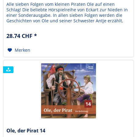
Alle sieben Folgen vom kleinen Piraten Ole auf einen
Schlag! Die beliebte Hörspielreihe von Eckart zur Nieden in
einer Sonderausgabe. In allen sieben Folgen werden die
Geschichten von Ole und seiner Schwester Antje erzählt,
die auf ein Piratenschiff geraten. Die Piraten wollen Ole
nicht mehr gehen lassen und die beiden Kleinmatrosen
28.74 CHF *
müssen ganz schön mutig sein. Eckart zur...
Merken
Ole, der Pirat 14