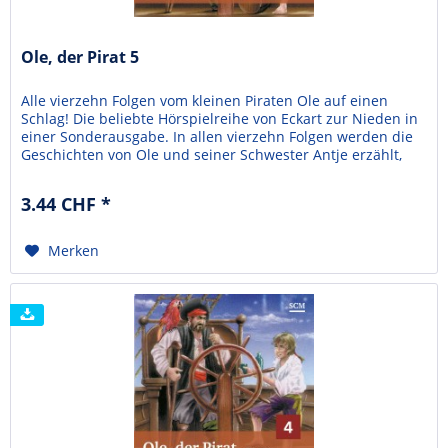
Ole, der Pirat 5
Alle vierzehn Folgen vom kleinen Piraten Ole auf einen
Schlag! Die beliebte Hörspielreihe von Eckart zur Nieden in
einer Sonderausgabe. In allen vierzehn Folgen werden die
Geschichten von Ole und seiner Schwester Antje erzählt,
die auf ein Piratenschiff geraten. Die Piraten wollen Ole
nicht mehr gehen lassen und die beiden Kleinmatrosen
3.44 CHF *
müssen ganz schön mutig sein. In...
Merken