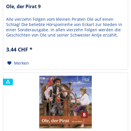
Ole, der Pirat 9
Alle vierzehn Folgen vom kleinen Piraten Ole auf einen
Schlag! Die beliebte Hörspielreihe von Eckart zur Nieden in
einer Sonderausgabe. In allen vierzehn Folgen werden die
Geschichten von Ole und seiner Schwester Antje erzählt,
die auf ein Piratenschiff geraten. Die Piraten wollen Ole
nicht mehr gehen lassen und die beiden Kleinmatrosen
3.44 CHF *
müssen ganz schön mutig sein. In...
Merken