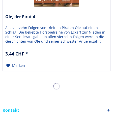
Ole, der Pirat 4
Alle vierzehn Folgen vom kleinen Piraten Ole auf einen
Schlag! Die beliebte Hörspielreihe von Eckart zur Nieden in
einer Sonderausgabe. In allen vierzehn Folgen werden die
Geschichten von Ole und seiner Schwester Antje erzählt,
die auf ein Piratenschiff geraten. Die Piraten wollen Ole
nicht mehr gehen lassen und die beiden Kleinmatrosen
3.44 CHF *
müssen ganz schön mutig sein. In...
Merken
Kontakt