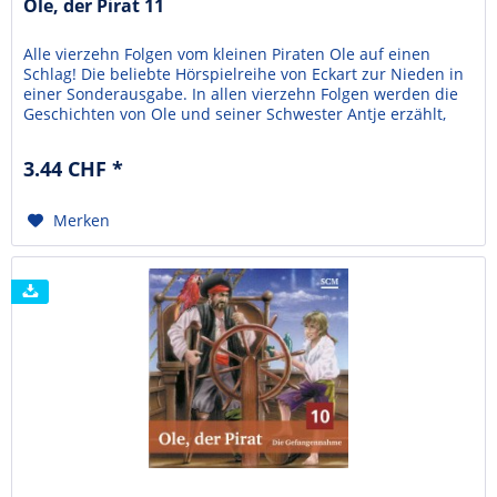
Ole, der Pirat 11
Alle vierzehn Folgen vom kleinen Piraten Ole auf einen
Schlag! Die beliebte Hörspielreihe von Eckart zur Nieden in
einer Sonderausgabe. In allen vierzehn Folgen werden die
Geschichten von Ole und seiner Schwester Antje erzählt,
die auf ein Piratenschiff geraten. Die Piraten wollen Ole
nicht mehr gehen lassen und die beiden Kleinmatrosen
3.44 CHF *
müssen ganz schön mutig sein. In...
Merken