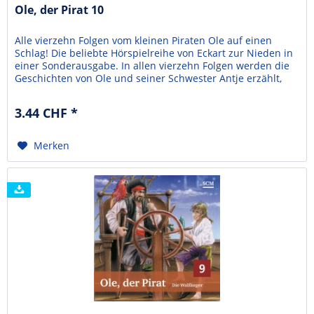
Ole, der Pirat 10
Alle vierzehn Folgen vom kleinen Piraten Ole auf einen
Schlag! Die beliebte Hörspielreihe von Eckart zur Nieden in
einer Sonderausgabe. In allen vierzehn Folgen werden die
Geschichten von Ole und seiner Schwester Antje erzählt,
die auf ein Piratenschiff geraten. Die Piraten wollen Ole
nicht mehr gehen lassen und die beiden Kleinmatrosen
3.44 CHF *
müssen ganz schön mutig sein. In...
Merken