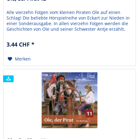
Alle vierzehn Folgen vom kleinen Piraten Ole auf einen
Schlag! Die beliebte Hörspielreihe von Eckart zur Nieden in
einer Sonderausgabe. In allen vierzehn Folgen werden die
Geschichten von Ole und seiner Schwester Antje erzählt,
die auf ein Piratenschiff geraten. Die Piraten wollen Ole
nicht mehr gehen lassen und die beiden Kleinmatrosen
3.44 CHF *
müssen ganz schön mutig sein. In...
Merken