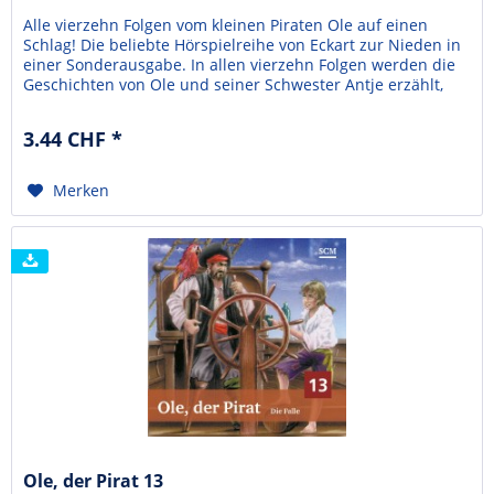
Alle vierzehn Folgen vom kleinen Piraten Ole auf einen
Schlag! Die beliebte Hörspielreihe von Eckart zur Nieden in
einer Sonderausgabe. In allen vierzehn Folgen werden die
Geschichten von Ole und seiner Schwester Antje erzählt,
die auf ein Piratenschiff geraten. Die Piraten wollen Ole
nicht mehr gehen lassen und die beiden Kleinmatrosen
3.44 CHF *
müssen ganz schön mutig sein. In...
Merken
Ole, der Pirat 13