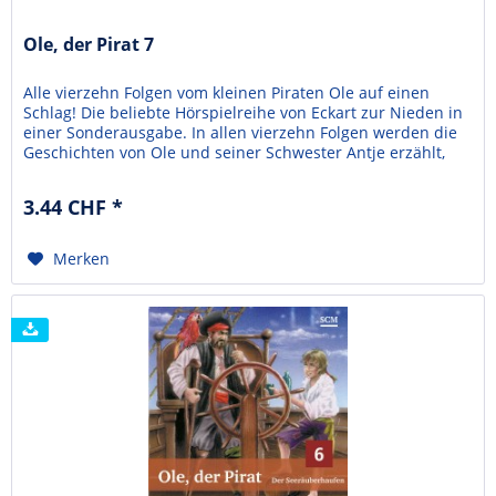
Ole, der Pirat 7
Alle vierzehn Folgen vom kleinen Piraten Ole auf einen
Schlag! Die beliebte Hörspielreihe von Eckart zur Nieden in
einer Sonderausgabe. In allen vierzehn Folgen werden die
Geschichten von Ole und seiner Schwester Antje erzählt,
die auf ein Piratenschiff geraten. Die Piraten wollen Ole
nicht mehr gehen lassen und die beiden Kleinmatrosen
3.44 CHF *
müssen ganz schön mutig sein. In...
Merken