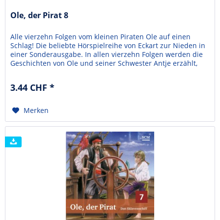
Ole, der Pirat 8
Alle vierzehn Folgen vom kleinen Piraten Ole auf einen
Schlag! Die beliebte Hörspielreihe von Eckart zur Nieden in
einer Sonderausgabe. In allen vierzehn Folgen werden die
Geschichten von Ole und seiner Schwester Antje erzählt,
die auf ein Piratenschiff geraten. Die Piraten wollen Ole
nicht mehr gehen lassen und die beiden Kleinmatrosen
3.44 CHF *
müssen ganz schön mutig sein. In...
Merken