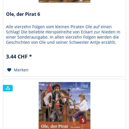
Ole, der Pirat 6
Alle vierzehn Folgen vom kleinen Piraten Ole auf einen
Schlag! Die beliebte Hörspielreihe von Eckart zur Nieden in
einer Sonderausgabe. In allen vierzehn Folgen werden die
Geschichten von Ole und seiner Schwester Antje erzählt,
die auf ein Piratenschiff geraten. Die Piraten wollen Ole
nicht mehr gehen lassen und die beiden Kleinmatrosen
3.44 CHF *
müssen ganz schön mutig sein. In...
Merken