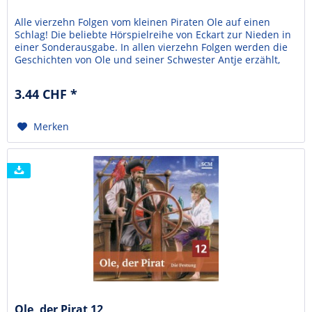
Alle vierzehn Folgen vom kleinen Piraten Ole auf einen
Schlag! Die beliebte Hörspielreihe von Eckart zur Nieden in
einer Sonderausgabe. In allen vierzehn Folgen werden die
Geschichten von Ole und seiner Schwester Antje erzählt,
die auf ein Piratenschiff geraten. Die Piraten wollen Ole
nicht mehr gehen lassen und die beiden Kleinmatrosen
3.44 CHF *
müssen ganz schön mutig sein. In...
Merken
Ole, der Pirat 12