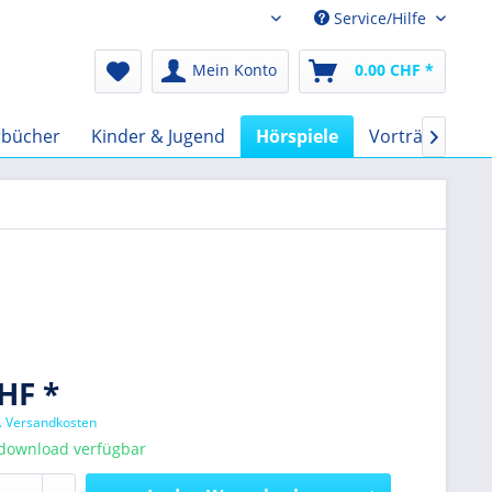
Service/Hilfe
Audio-Book CHF
Mein Konto
0.00 CHF *
rbücher
Kinder & Jugend
Hörspiele
Vorträge
F

HF *
l. Versandkosten
tdownload verfügbar