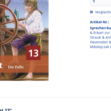
Vergleic
Artikel-Nr.:
Sprecher/Au
& Eckart zu
Straub & Ani
Hasenöder &
Mikolajczak 
at 13"