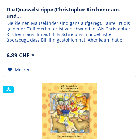
Die Quasselstrippe (Christopher Kirchenmaus
und...
Die kleinen Mäusekinder sind ganz aufgeregt. Tante Trudis
goldener Füllfederhalter ist verschwunden! Als Christopher
Kirchenmaus ihn auf Bills Schreibtisch findet, ist er
überzeugt, dass Bill ihn gestohlen hat. Aber kaum hat er
dieses "Geheimnis" weitergegeben, da muss er auch schon
eine wichtige Lektion über den Gebrauch der Zunge
6.89 CHF *
lernen.Die Abenteuer der beliebten...
Merken