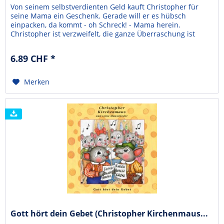
Von seinem selbstverdienten Geld kauft Christopher für
seine Mama ein Geschenk. Gerade will er es hübsch
einpacken, da kommt - oh Schreck! - Mama herein.
Christopher ist verzweifelt, die ganze Überraschung ist
futsch! Doch Oma Kirchenmaus hat eine tolle Idee ...Die
Abenteuer der beliebten Kirchenmaus lösen bei Kindern,
6.89 CHF *
Eltern und Erziehern große Begeisterung aus! Die...
Merken
Gott hört dein Gebet (Christopher Kirchenmaus...