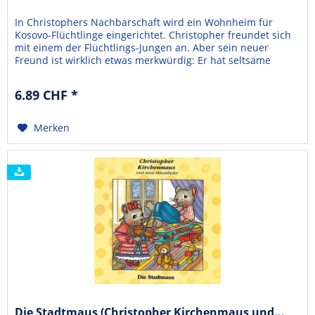
In Christophers Nachbarschaft wird ein Wohnheim für
Kosovo-Flüchtlinge eingerichtet. Christopher freundet sich
mit einem der Flüchtlings-Jungen an. Aber sein neuer
Freund ist wirklich etwas merkwürdig: Er hat seltsame
Kleider an und Fußball spielen mag er auch nicht, weil er
keine Fußballschuhe hat.Im Kindergottesdienst hört
6.89 CHF *
Christopher davon, was es bedeutet, Jesus ganz...
Merken
Die Stadtmaus (Christopher Kirchenmaus und...