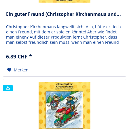
Ein guter Freund (Christopher Kirchenmaus und...
Christopher Kirchenmaus langweilt sich. Ach, hätte er doch
einen Freund, mit dem er spielen könnte! Aber wie findet
man einen? Auf dieser Produktion lernt Christopher, dass
man selbst freundlich sein muss, wenn man einen Freund
sucht.Die Abenteuer der beliebten Kirchenmaus lösen bei
Kindern, Eltern und Erziehern große Begeisterung aus! Die
6.89 CHF *
Übergänge zwischen den spritzigen...
Merken