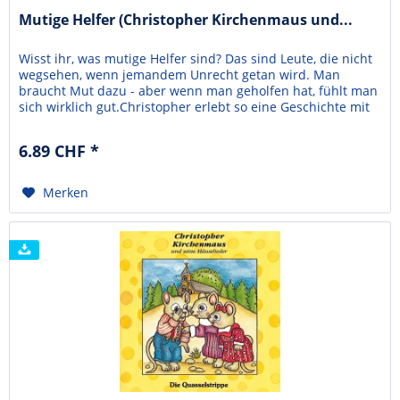
Mutige Helfer (Christopher Kirchenmaus und...
Wisst ihr, was mutige Helfer sind? Das sind Leute, die nicht
wegsehen, wenn jemandem Unrecht getan wird. Man
braucht Mut dazu - aber wenn man geholfen hat, fühlt man
sich wirklich gut.Christopher erlebt so eine Geschichte mit
Robert, einem neuen Mitschüler. Robert sitzt im Rollstuhl.
Und eines Tages gerät Robert in eine brenzlige Situation:
6.89 CHF *
Ein paar ganz miese Typen...
Merken