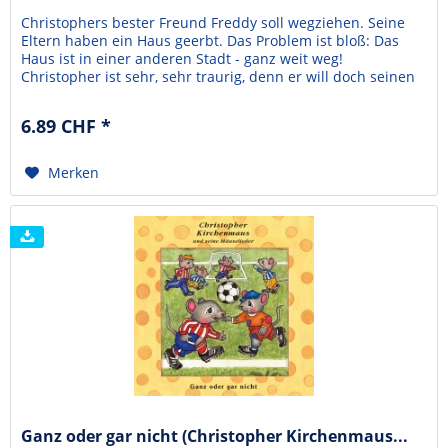
Christophers bester Freund Freddy soll wegziehen. Seine
Eltern haben ein Haus geerbt. Das Problem ist bloß: Das
Haus ist in einer anderen Stadt - ganz weit weg!
Christopher ist sehr, sehr traurig, denn er will doch seinen
allerbesten Freund nicht verlieren.Aber eine letzte Sache
wollen sie noch gemeinsam durchziehen: Sie möchten
6.89 CHF *
zusammen in dem neuen Kinderchor singen. Und...
Merken
Ganz oder gar nicht (Christopher Kirchenmaus...