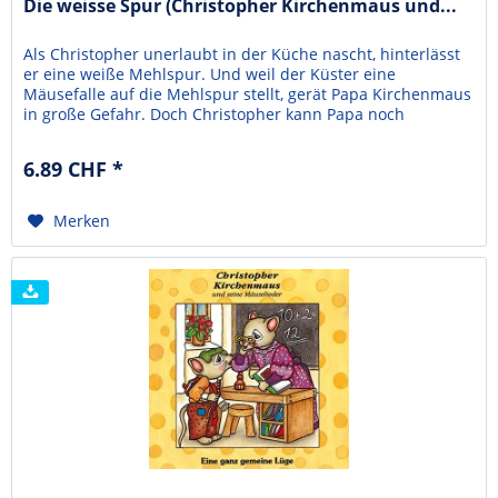
Die weisse Spur (Christopher Kirchenmaus und...
Als Christopher unerlaubt in der Küche nascht, hinterlässt
er eine weiße Mehlspur. Und weil der Küster eine
Mäusefalle auf die Mehlspur stellt, gerät Papa Kirchenmaus
in große Gefahr. Doch Christopher kann Papa noch
rechtzeitig warnen - und muss natürlich seinen Diebstahl
bekennen.Die Abenteuer der beliebten Kirchenmaus lösen
6.89 CHF *
bei Kindern, Eltern und Erziehern große...
Merken