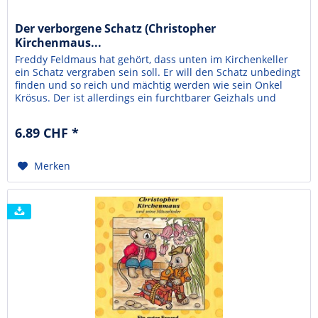
Der verborgene Schatz (Christopher
Kirchenmaus...
Freddy Feldmaus hat gehört, dass unten im Kirchenkeller
ein Schatz vergraben sein soll. Er will den Schatz unbedingt
finden und so reich und mächtig werden wie sein Onkel
Krösus. Der ist allerdings ein furchtbarer Geizhals und
nutzt jeden bis zum "Geht-nicht-mehr" aus.Freddy weiht
Christopher in seinen Plan ein und die beiden stürzen sich
6.89 CHF *
ins Abenteuer. Allerdings müssen sie...
Merken