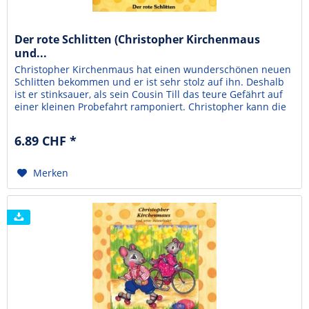
Der rote Schlitten (Christopher Kirchenmaus
und...
Christopher Kirchenmaus hat einen wunderschönen neuen
Schlitten bekommen und er ist sehr stolz auf ihn. Deshalb
ist er stinksauer, als sein Cousin Till das teure Gefährt auf
einer kleinen Probefahrt ramponiert. Christopher kann die
Sache einfach nicht vergessen - und erst recht nicht
vergeben. Als Till später auf der Piste verunglückt, braucht
6.89 CHF *
er Hilfe. Soll ausgerechnet...
Merken