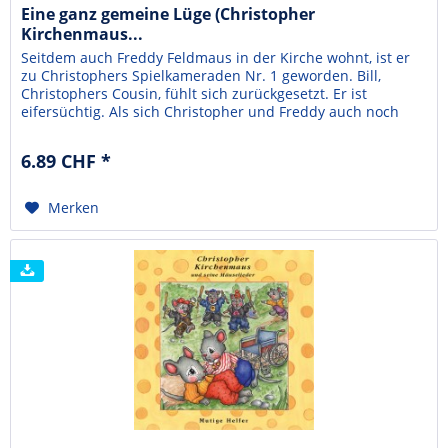
Eine ganz gemeine Lüge (Christopher
Kirchenmaus...
Seitdem auch Freddy Feldmaus in der Kirche wohnt, ist er
zu Christophers Spielkameraden Nr. 1 geworden. Bill,
Christophers Cousin, fühlt sich zurückgesetzt. Er ist
eifersüchtig. Als sich Christopher und Freddy auch noch
seinen Ball ausleihen und obendrein ohne ihn Fangen
spielen, ist das Maß voll. Bill rächt sich durch eine ganz
6.89 CHF *
gemeine Lüge, und deswegen wird Freddy von der...
Merken