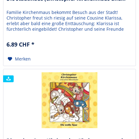
Familie Kirchenmaus bekommt Besuch aus der Stadt!
Christopher freut sich riesig auf seine Cousine Klarissa,
erlebt aber bald eine große Enttäuschung: Klarissa ist
fürchterlich eingebildet! Christopher und seine Freunde
hecken einen Plan aus, um Klarissa eine Lehre zu erteilen.
Dann passiert etwas, womit keiner gerechnet hat, und alles
6.89 CHF *
kommt ganz anders ...Die Abenteuer der...
Merken