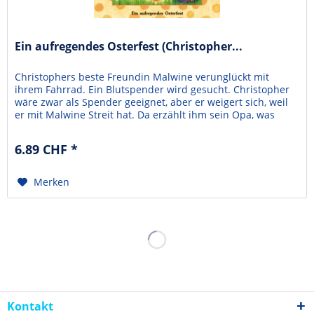
Ein aufregendes Osterfest (Christopher...
Christophers beste Freundin Malwine verunglückt mit
ihrem Fahrrad. Ein Blutspender wird gesucht. Christopher
wäre zwar als Spender geeignet, aber er weigert sich, weil
er mit Malwine Streit hat. Da erzählt ihm sein Opa, was
Jesus für uns getan hat ...Die Abenteuer der beliebten
Kirchenmaus lösen bei Kindern, Eltern und Erziehern große
6.89 CHF *
Begeisterung aus! Die Übergänge zwischen...
Merken
Kontakt