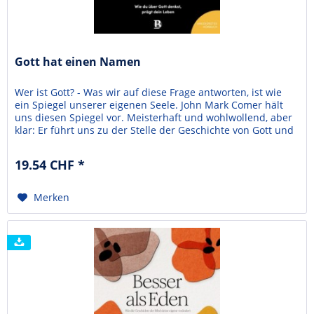
Gott hat einen Namen
Wer ist Gott? - Was wir auf diese Frage antworten, ist wie
ein Spiegel unserer eigenen Seele. John Mark Comer hält
uns diesen Spiegel vor. Meisterhaft und wohlwollend, aber
klar: Er führt uns zu der Stelle der Geschichte von Gott und
den Menschen, wo sich Yahwe dieser Erde das erste Mal
direkt vorstellt. Persönlich, mit Namen. Was sagt sein Name
19.54 CHF *
über ihn aus? Wie ist er denn...
Merken