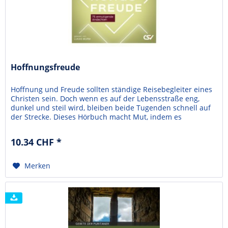
Hoffnungsfreude
Hoffnung und Freude sollten ständige Reisebegleiter eines
Christen sein. Doch wenn es auf der Lebensstraße eng,
dunkel und steil wird, bleiben beide Tugenden schnell auf
der Strecke. Dieses Hörbuch macht Mut, indem es
Bibelworte erklärt und auf den Lebensalltag anwendet. Wo
Gottes Wort seine machtvolle Wirkung entfaltet, weichen
10.34 CHF *
Angst und Sorge – Hoffnungsfreude bricht sich...
Merken