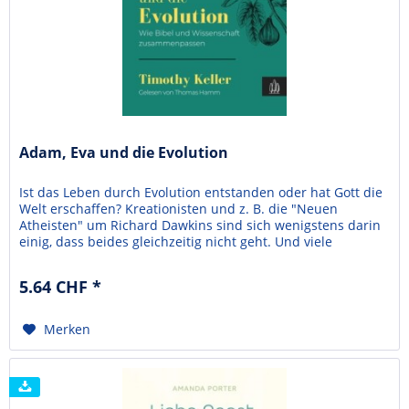
Adam, Eva und die Evolution
Ist das Leben durch Evolution entstanden oder hat Gott die
Welt erschaffen? Kreationisten und z. B. die "Neuen
Atheisten" um Richard Dawkins sind sich wenigstens darin
einig, dass beides gleichzeitig nicht geht. Und viele
Menschen, die sich vom christlichen Glauben angezogen
fühlen, fragen sich daher: "Wie soll ich der Bibel glauben,
5.64 CHF *
wenn das bedeutet, dass ich die...
Merken