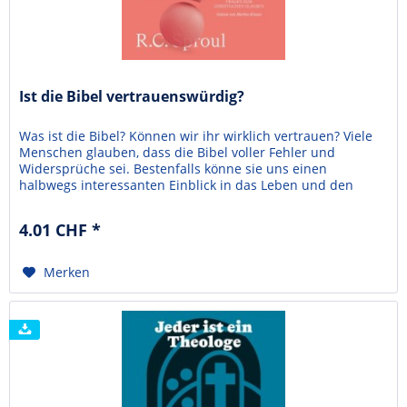
Ist die Bibel vertrauenswürdig?
Was ist die Bibel? Können wir ihr wirklich vertrauen? Viele
Menschen glauben, dass die Bibel voller Fehler und
Widersprüche sei. Bestenfalls könne sie uns einen
halbwegs interessanten Einblick in das Leben und den
Glauben von Menschen geben, die vor vielen Jahrhunderten
gelebt haben. In diesem Buch zeigt R.C. Sproul, dass diese
4.01 CHF *
gängigen Annahmen falsch sind. Die Bibel ist...
Merken