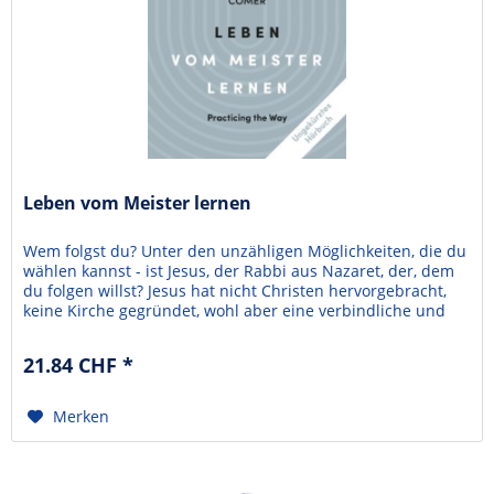
Leben vom Meister lernen
Wem folgst du? Unter den unzähligen Möglichkeiten, die du
wählen kannst - ist Jesus, der Rabbi aus Nazaret, der, dem
du folgen willst? Jesus hat nicht Christen hervorgebracht,
keine Kirche gegründet, wohl aber eine verbindliche und
intime Gemeinschaft geformt. Er hat einen völlig neuen
Lebensstil vorgelebt. Wenn du ihm folgst, heißt das, das
21.84 CHF *
Leben von ihm zu lernen, indem du...
Merken