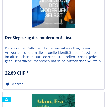
Der Siegeszug des modernen Selbst
Die moderne Kultur wird zunehmend von Fragen und
Antworten rund um die sexuelle Identität beeinflusst – ob
im öffentlichen Diskurs oder bei kulturellen Trends. Jedes
gesellschaftliche Phänomen hat seine historischen Wurzeln.
Von Augustinus, über Rousseau bis hin zu Marx oder Freud
sind unterschiedliche Auffassungen des Selbst vorgestellt
22.89 CHF *
worden. Im 20. Jahrhundert wurden...
Merken