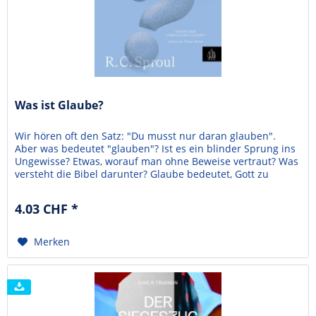
Was ist Glaube?
Wir hören oft den Satz: "Du musst nur daran glauben".
Aber was bedeutet "glauben"? Ist es ein blinder Sprung ins
Ungewisse? Etwas, worauf man ohne Beweise vertraut? Was
versteht die Bibel darunter? Glaube bedeutet, Gott zu
vertrauen und seinem Wort zu folgen, erklärt R.C. Sproul in
diesem Buch. Anhand einer Untersuchung von Hebräer 11
4.03 CHF *
zeigt er: So wie das Volk Gottes in der...
Merken