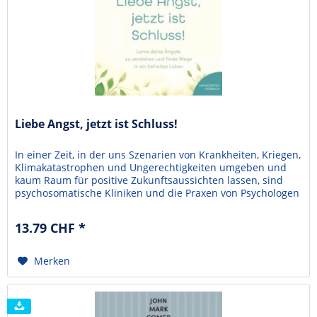
Liebe Angst, jetzt ist Schluss!
In einer Zeit, in der uns Szenarien von Krankheiten, Kriegen,
Klimakatastrophen und Ungerechtigkeiten umgeben und
kaum Raum für positive Zukunftsaussichten lassen, sind
psychosomatische Kliniken und die Praxen von Psychologen
und Psychiatern restlos überfüllt. Vielen Menschen bleibt
daher nichts anderes übrig, als trotz ihrer Sorgen und
13.79 CHF *
Ängste im Alltag zu funktionieren. Aus...
Merken