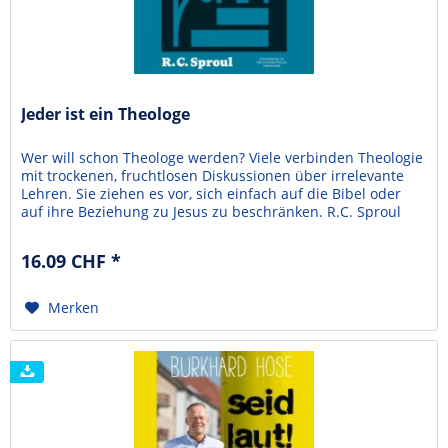
Jeder ist ein Theologe
Wer will schon Theologe werden? Viele verbinden Theologie
mit trockenen, fruchtlosen Diskussionen über irrelevante
Lehren. Sie ziehen es vor, sich einfach auf die Bibel oder
auf ihre Beziehung zu Jesus zu beschränken. R.C. Sproul
argumentiert jedoch, dass jeder von uns ein Theologe ist.
Schließlich betreiben wir immer Theologie, wenn wir über
16.09 CHF *
eine Lehre der Bibel nachdenken,...
Merken