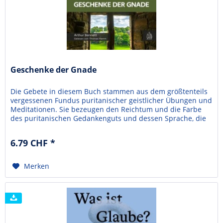
Geschenke der Gnade
Die Gebete in diesem Buch stammen aus dem größtenteils
vergessenen Fundus puritanischer geistlicher Übungen und
Meditationen. Sie bezeugen den Reichtum und die Farbe
des puritanischen Gedankenguts und dessen Sprache, die
einem wichtigen Teil des englischen religiösen Lebens eine
lebendige Frömmigkeit eingehaucht hat. Es ist zu hoffen,
6.79 CHF *
dass ihre Veröffentlichung dabei helfen...
Merken