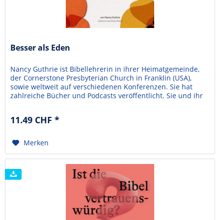
Besser als Eden
Nancy Guthrie ist Bibellehrerin in ihrer Heimatgemeinde,
der Cornerstone Presbyterian Church in Franklin (USA),
sowie weltweit auf verschiedenen Konferenzen. Sie hat
zahlreiche Bücher und Podcasts veröffentlicht. Sie und ihr
Mann haben eine Organisation gegründet, um Erholung für
Ehepaare anzubieten, die den Tod eines Kindes erlebt
11.49 CHF *
haben. Nancy Guthrie verfolgt in "Besser...
Merken