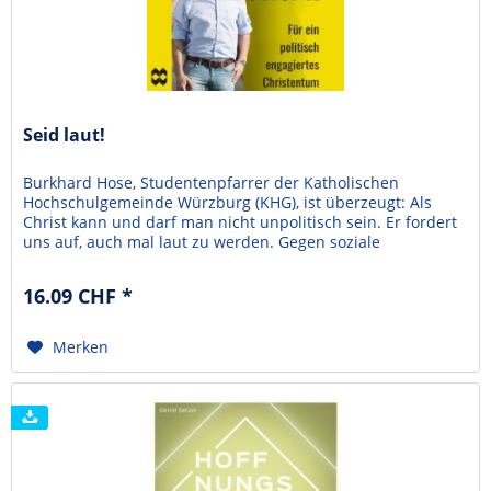
Seid laut!
Burkhard Hose, Studentenpfarrer der Katholischen
Hochschulgemeinde Würzburg (KHG), ist überzeugt: Als
Christ kann und darf man nicht unpolitisch sein. Er fordert
uns auf, auch mal laut zu werden. Gegen soziale
Ungerechtigkeit. Gegen machtorientierte Meinungsmache.
Gegen eine Politik, die christliche Werte instrumentalisiert
16.09 CHF *
und aushöhlt. Stattdessen stellt der engagierte...
Merken