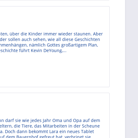
chten, über die Kinder immer wieder staunen. Aber
der sollen auch sehen, wie all diese Geschichten
ammenhängen, nämlich Gottes großartigem Plan,
eschichte führt Kevin DeYoung,...
n darf sie wie jedes Jahr Oma und Opa auf dem
ltern, die Tiere, das Mitarbeiten in der Scheune
ia. Doch dann bekommt Lara ein neues Tablet
auf dem Bauernhof gefreut hat, verbringt sie...