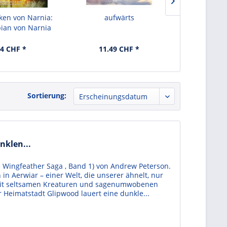
ken von Narnia:
aufwärts
Heute ist 
pian von Narnia
ge
14 CHF *
11.49 CHF *
11.4
Sortierung:
nklen...
 Wingfeather Saga , Band 1) von Andrew Peterson.
 in Aerwiar – einer Welt, die unserer ähnelt, nur
r mit seltsamen Kreaturen und sagenumwobenen
r Heimatstadt Glipwood lauert eine dunkle...