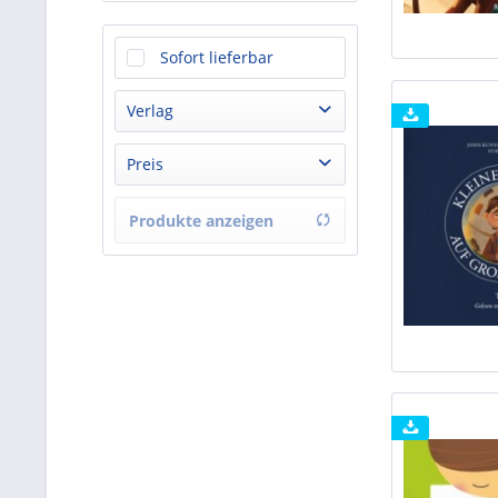
Sofort lieferbar
Verlag
Bibellesebund Verlag
Preis
Brendow Hörbuch
Fountain Voice Audio
Produkte anzeigen
von
4.59 CHF
bis
Gerth Medien
18.28 CHF
Hörcompany
Kösel-Verlag Hörbuch
SCM Hänssler
SCM R. Brockhaus
Story Park Verlag
Verbum Medien GGMBH
Verlag der Francke-Buchhandlung Hörbuch