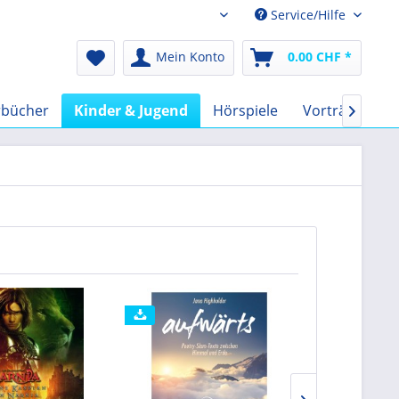
Service/Hilfe
Audio-Book CHF
Mein Konto
0.00 CHF *
rbücher
Kinder & Jugend
Hörspiele
Vorträge
F
