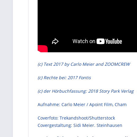
(c) Text 2017 by Carlo Meier and ZOOMCREW
(c) Rechte bei: 2017 Fontis
(c) der Hörbuchfassung: 2018 Story Park Verlag
Aufnahme: Carlo Meier / Apoint Film, Cham
Coverfoto: Trekandshoot/Shutterstock
Covergestaltung: Sidi Meier. Steinhausen