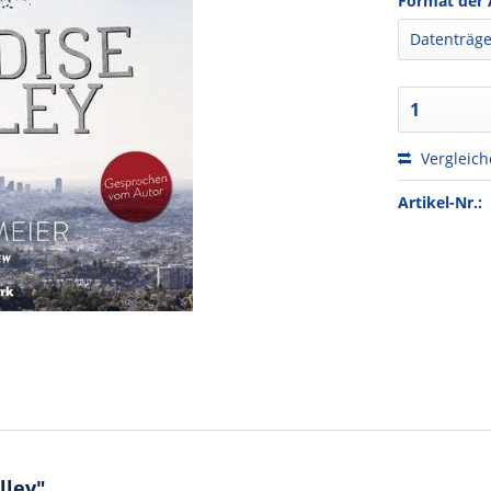
Format der 
Vergleic
Artikel-Nr.:
lley"