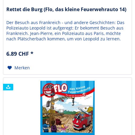
Rettet die Burg (Flo, das kleine Feuerwehrauto 14)
Der Besuch aus Frankreich - und andere Geschichten: Das
Polizeiauto Leopold ist aufgeregt: Er bekommt Besuch aus
Frankreich. Jean-Pierre, ein Polizeiauto aus Paris, möchte
nach Plätscherbach kommen, um von Leopold zu lernen.
Doch Leopold ärgert sich ständig über Jean-Pierre, weil der
die Dinge nicht so macht, wie man sie hierzulande machen
6.89 CHF *
würde.Da kommt Flo, das kleine...
Merken