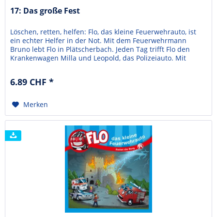
17: Das große Fest
Löschen, retten, helfen: Flo, das kleine Feuerwehrauto, ist
ein echter Helfer in der Not. Mit dem Feuerwehrmann
Bruno lebt Flo in Plätscherbach. Jeden Tag trifft Flo den
Krankenwagen Milla und Leopold, das Polizeiauto. Mit
ihnen erlebt er viele Abenteuer. So auch, als eine Übung
der Jugendfeuerwehr schiefläuft und sie eingreifen
6.89 CHF *
müssen. Jede Folge von "Flo - Das kleine...
Merken