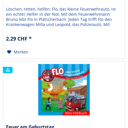
Löschen, retten, helfen: Flo, das kleine Feuerwehrauto, ist
ein echter Helfer in der Not. Mit dem Feuerwehrmann
Bruno lebt Flo in Plätscherbach. Jeden Tag trifft Flo den
Krankenwagen Milla und Leopold, das Polizeiauto. Mit
ihnen erlebt er viele Abenteuer. So auch als beim großen
Fußballturnier in Plätscherbach die Mannschaft von Max
2.29 CHF *
gewinnt - allerdings nur durch einen...
Merken
Feuer am Geburtstag