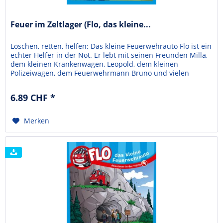
Feuer im Zeltlager (Flo, das kleine...
Löschen, retten, helfen: Das kleine Feuerwehrauto Flo ist ein
echter Helfer in der Not. Er lebt mit seinen Freunden Milla,
dem kleinen Krankenwagen, Leopold, dem kleinen
Polizeiwagen, dem Feuerwehrmann Bruno und vielen
Kindern in Plätscherbach.Eine Geschichte rund um einen
Waldbrand. Keines der Kinder aus dem Zeltlager will etwas
6.89 CHF *
gesehen haben ... Und dann ist im...
Merken