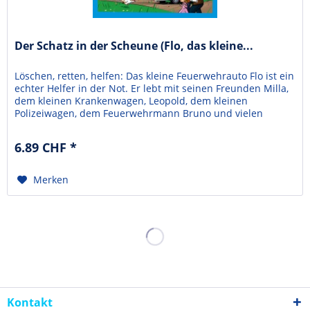
Der Schatz in der Scheune (Flo, das kleine...
Löschen, retten, helfen: Das kleine Feuerwehrauto Flo ist ein
echter Helfer in der Not. Er lebt mit seinen Freunden Milla,
dem kleinen Krankenwagen, Leopold, dem kleinen
Polizeiwagen, dem Feuerwehrmann Bruno und vielen
Kindern in Plätscherbach.Als ein Unwetter über den kleinen
Ort hereinbricht, gibt es viel zu tun: Probleme macht ein
6.89 CHF *
umgeknickter Baum, der das Bein von Kuh...
Merken
Kontakt