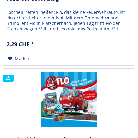
Löschen, retten, helfen: Flo, das kleine Feuerwehrauto, ist
ein echter Helfer in der Not. Mit dem Feuerwehrmann
Bruno lebt Flo in Plätscherbach. Jeden Tag trifft Flo den
Krankenwagen Milla und Leopold, das Polizeiauto. Mit
ihnen erlebt er viele Abenteuer. So auch, als ausgerechnet
am Geburtstag ein Feuer aubricht! Nur gut, dass Flo sofort
2.29 CHF *
zur Stelle ist. Dieses Mini-Hörbuch...
Merken