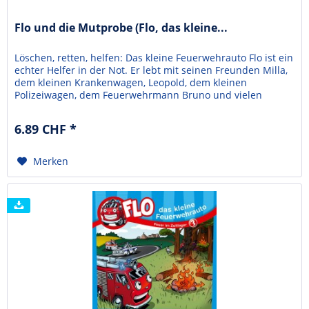
Flo und die Mutprobe (Flo, das kleine...
Löschen, retten, helfen: Das kleine Feuerwehrauto Flo ist ein
echter Helfer in der Not. Er lebt mit seinen Freunden Milla,
dem kleinen Krankenwagen, Leopold, dem kleinen
Polizeiwagen, dem Feuerwehrmann Bruno und vielen
Kindern in Plätscherbach.Oh weh – Tagein, tagaus hat es
geregnet. Der Plätscherbach droht, über den Deich zu
6.89 CHF *
schwappen. Dann wäre das ganze Dorf unter Wasser....
Merken