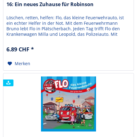
16: Ein neues Zuhause für Robinson
Löschen, retten, helfen: Flo, das kleine Feuerwehrauto, ist
ein echter Helfer in der Not. Mit dem Feuerwehrmann
Bruno lebt Flo in Plätscherbach. Jeden Tag trifft Flo den
Krankenwagen Milla und Leopold, das Polizeiauto. Mit
ihnen erlebt er viele Abenteuer. So auch, als ihnen im Wald
der kleine Hund Robinson zuläuft, der dringend ihre Hilfe
6.89 CHF *
braucht. Jede Folge von "Flo - Das...
Merken