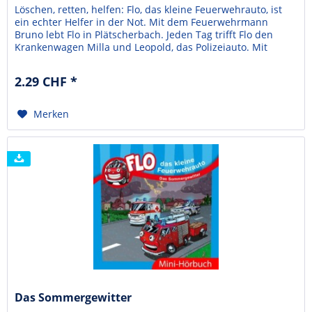
Löschen, retten, helfen: Flo, das kleine Feuerwehrauto, ist
ein echter Helfer in der Not. Mit dem Feuerwehrmann
Bruno lebt Flo in Plätscherbach. Jeden Tag trifft Flo den
Krankenwagen Milla und Leopold, das Polizeiauto. Mit
ihnen erlebt er viele Abenteuer. So auch, als die Kinder
einen Schulausflug machen. Dabei stellt Jonas Unfug an
2.29 CHF *
und zu guter Letzt ist er auch noch...
Merken
Das Sommergewitter