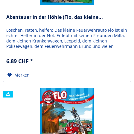
Abenteuer in der Höhle (Flo, das kleine...
Löschen, retten, helfen: Das kleine Feuerwehrauto Flo ist ein
echter Helfer in der Not. Er lebt mit seinen Freunden Milla,
dem kleinen Krankenwagen, Leopold, dem kleinen
Polizeiwagen, dem Feuerwehrmann Bruno und vielen
Kindern in Plätscherbach.Lukas und seine Freunde
möchten unbedingt die Höhle im Grünberg unter die Lupe
6.89 CHF *
nehmen. Doch dann passiert es – Die drei Jungs...
Merken