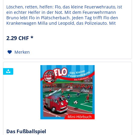
Löschen, retten, helfen: Flo, das kleine Feuerwehrauto, ist
ein echter Helfer in der Not. Mit dem Feuerwehrmann
Bruno lebt Flo in Plätscherbach. Jeden Tag trifft Flo den
Krankenwagen Milla und Leopold, das Polizeiauto. Mit
ihnen erlebt er viele Abenteuer. So auch, als die Bewohner
von Plätscherbach in abenteuerlichen Ereignissen rund um
2.29 CHF *
ein heftiges Unwetter stecken ......
Merken
Das Fußballspiel