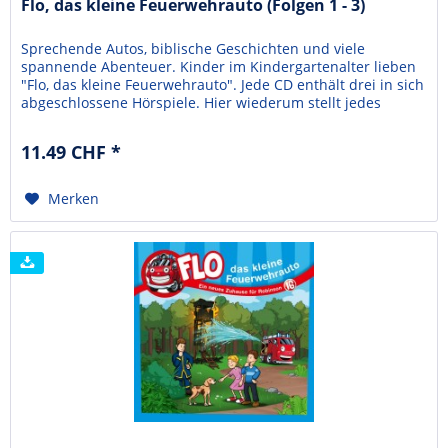
Flo, das kleine Feuerwehrauto (Folgen 1 - 3)
Sprechende Autos, biblische Geschichten und viele
spannende Abenteuer. Kinder im Kindergartenalter lieben
"Flo, das kleine Feuerwehrauto". Jede CD enthält drei in sich
abgeschlossene Hörspiele. Hier wiederum stellt jedes
einzelne einen Bezug zu einer biblischen Geschichte her.
Die preisgünstige 3-CD-Box enthält die ersten drei Flo-
11.49 CHF *
Hörspiele "Flo, das kleine Feuerwehrauto",...
Merken