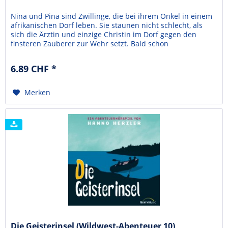
Nina und Pina sind Zwillinge, die bei ihrem Onkel in einem
afrikanischen Dorf leben. Sie staunen nicht schlecht, als
sich die Ärztin und einzige Christin im Dorf gegen den
finsteren Zauberer zur Wehr setzt. Bald schon
überschlagen sich die Ereignisse, und die Zwillinge müssen
beobachten, wie der Medizinmann die Ärztin mit Lüge und
6.89 CHF *
Betrug aus dem Weg zu schaffen versucht...
Merken
Die Geisterinsel (Wildwest-Abenteuer 10)