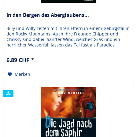
In den Bergen des Aberglaubens...
Billy und Willy zelten mit ihren Eltern in einem Gebirgstal in
den Rocky Mountains. Auch ihre Freunde Chipper und
Chrissy sind dabei. Sanfter Wind, weiches Gras und ein
herrlicher Wasserfall lassen das Tal fast als Paradies
erscheinen.Als über Nacht Bratkartoffeln verschwinden,
schreiben sie das noch einem Kojoten zu. Doch dann ist
6.89 CHF *
auch noch Mutters Radio weg, auf dem sie...
Merken