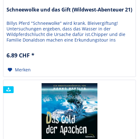
Schneewolke und das Gift (Wildwest-Abenteuer 21)
Billys Pferd "Schneewolke" wird krank. Bleivergiftung!
Untersuchungen ergeben, dass das Wasser in der
Wildpferdschlucht die Ursache dafür ist.Chipper und die
Familie Donaldson machen eine Erkundungstour ins
Quellgebiet. Eine Bergwerks-Managerin erzählt ihnen von
neuen Bohrungen beim alten Bleibergwerk. Ist das der
6.89 CHF *
Grund für die Verpestung? Oder steckt vielleicht doch der...
Merken