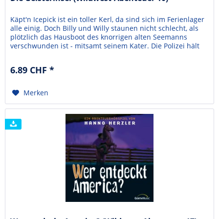
Käpt'n Icepick ist ein toller Kerl, da sind sich im Ferienlager
alle einig. Doch Billy und Willy staunen nicht schlecht, als
plötzlich das Hausboot des knorrigen alten Seemanns
verschwunden ist - mitsamt seinem Kater. Die Polizei hält
das alles für ein Märchen. Aber dann fehlt wenig später
sogar vom Käpt'n selbst jede Spur!Diese spannende
6.89 CHF *
Hörspiel-Reihe entführt...
Merken