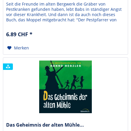
Seit die Freunde im alten Bergwerk die Gräber von
Pestkranken gefunden haben, lebt Babs in ständiger Angst
vor dieser Krankheit. Und dann ist da auch noch dieses
Buch, das Moppel mitgebracht hat: "Der Pestpfarrer von
Annaberg". Babs verschlingt die spannende Erzählung
geradezu. Und eines Nachts träumt sie sich selbst in die
6.89 CHF *
Geschichte hinein ..."Der Pestpfarrer von Annaberg"...
Merken
Das Geheimnis der alten Mühle...