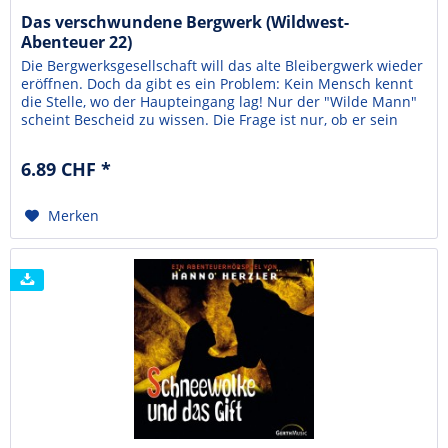
Das verschwundene Bergwerk (Wildwest-
Abenteuer 22)
Die Bergwerksgesellschaft will das alte Bleibergwerk wieder
eröffnen. Doch da gibt es ein Problem: Kein Mensch kennt
die Stelle, wo der Haupteingang lag! Nur der "Wilde Mann"
scheint Bescheid zu wissen. Die Frage ist nur, ob er sein
Geheimnis auch verrät! Sollte er sich weigern, will die
Gesellschaft Löcher sprengen. Das hätte schreckliche
6.89 CHF *
Folgen für das Trinkwasser der...
Merken