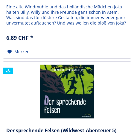
Eine alte Windmühle und das holländische Mädchen Joka
halten Billy, Willy und ihre Freunde ganz schön in Atem.
Was sind das für düstere Gestalten, die immer wieder ganz
unvermutet auftauchen? Und was wollen die bloß von Joka?
Diese spannende Hörspiel-Reihe entführt abenteuerlustige
Kids in die Welt des Wilden Westens. Geschichten, die
6.89 CHF *
begeistern und christliche Werte...
Merken
Der sprechende Felsen (Wildwest-Abenteuer 5)