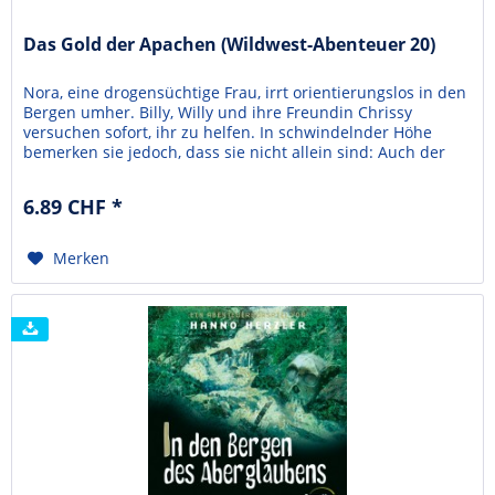
Das Gold der Apachen (Wildwest-Abenteuer 20)
Nora, eine drogensüchtige Frau, irrt orientierungslos in den
Bergen umher. Billy, Willy und ihre Freundin Chrissy
versuchen sofort, ihr zu helfen. In schwindelnder Höhe
bemerken sie jedoch, dass sie nicht allein sind: Auch der
gefürchtete Verbrecher Hector ist der Frau auf den Fersen.
Schon glauben sich die Kinder in der Gewalt des Banditen -
6.89 CHF *
da flieht Hector plötzlich ohne...
Merken