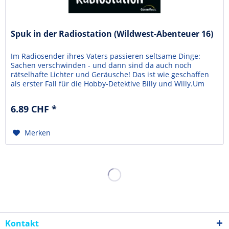
Spuk in der Radiostation (Wildwest-Abenteuer 16)
Im Radiosender ihres Vaters passieren seltsame Dinge:
Sachen verschwinden - und dann sind da auch noch
rätselhafte Lichter und Geräusche! Das ist wie geschaffen
als erster Fall für die Hobby-Detektive Billy und Willy.Um
der Sache auf den Grund zu gehen, wollen sie eine Nacht
im Sender verbringen. Kein Problem - denn als Christen
6.89 CHF *
glauben sie schließlich nicht an Gespenster....
Merken
Kontakt