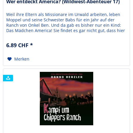
Wer entdeckt America? (Wildwest-Abenteuer 17)
Weil ihre Eltern als Missionare im Urwald arbeiten, leben
Moppel und seine Schwester Babs für ein Jahr auf der
Ranch von Onkel Ben. Und da gab es bisher nur ein Kind:
Das Mädchen America! Sie findet es gar nicht gut, dass hier
plötzlich noch mehr Kinder wohnen. Die Geschwister geben
sich alle Mühe, mit America auszukommen - aber das ist
6.89 CHF *
nicht einfach. Schließlich geraten...
Merken