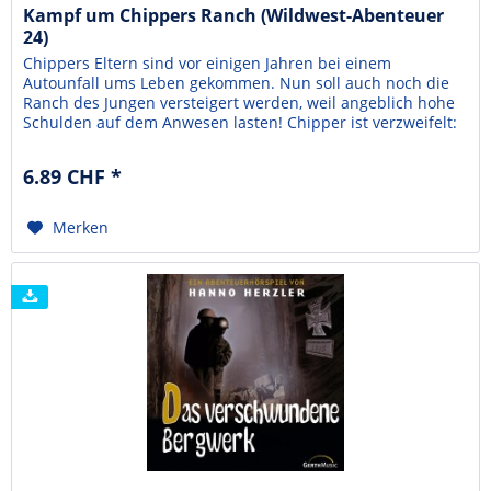
Kampf um Chippers Ranch (Wildwest-Abenteuer
24)
Chippers Eltern sind vor einigen Jahren bei einem
Autounfall ums Leben gekommen. Nun soll auch noch die
Ranch des Jungen versteigert werden, weil angeblich hohe
Schulden auf dem Anwesen lasten! Chipper ist verzweifelt:
Es sind nur noch zwei Tage bis zur Versteigerung. Wo soll er
in dieser kurzen Zeit so viel Geld auftreiben? Und als ob
6.89 CHF *
Chipper nicht schon genug Probleme...
Merken