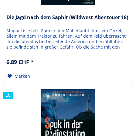
Die Jagd nach dem Saphir (Wildwest-Abenteuer 18)
Moppel ist stolz: Zum ersten Mal erlaubt ihm sein Onkel,
allein mit dem Traktor zu fahren! Auf dem Feld überrascht
ihn die atemlos herbeireitende America und erzählt ihm,
sie befinde sich in großer Gefahr. Ob die Sache mit den
herumschleichenden Gestalten zusammenhängt, die
Moppel in der letzten Nacht beobachtet hat? Jedenfalls: Auf
6.89 CHF *
dem Feld gibt es weit und breit keine...
Merken