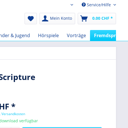
Service/Hilfe
Audio-Book CHF
Mein Konto
0.00 CHF *
nder & Jugend
Hörspiele
Vorträge
Fremdsprachig
Scripture
HF *
l. Versandkosten
tdownload verfügbar