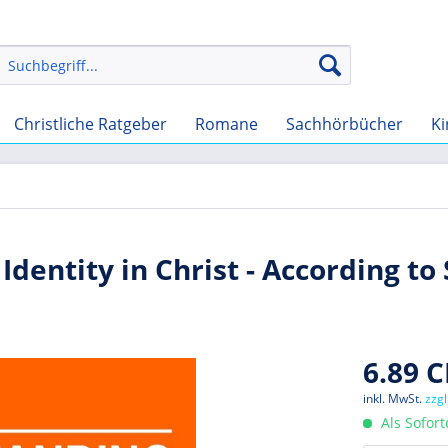
Christliche Ratgeber
Romane
Sachhörbücher
Ki
dentity in Christ - According to 
6.89 C
inkl. MwSt.
zzg
Als Sofor