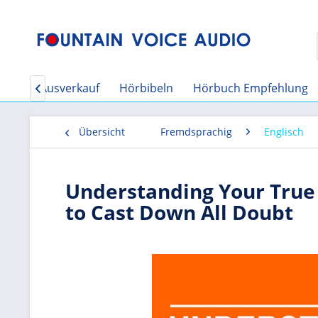
e
CD Ausverkauf
Hörbibeln
Hörbuch Empfehlung

Übersicht
Fremdsprachig
Englisch
Understanding Your True I
to Cast Down All Doubt