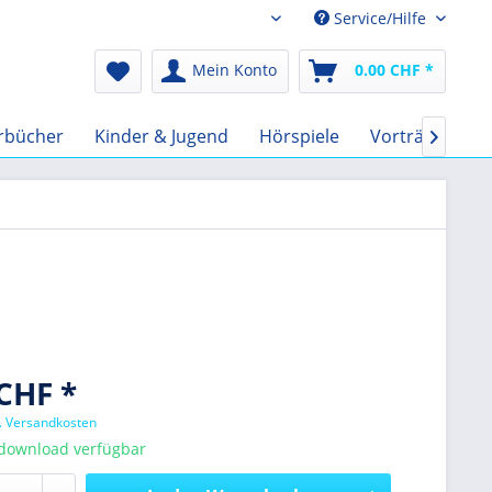
Service/Hilfe
Audio-Book CHF
Mein Konto
0.00 CHF *
rbücher
Kinder & Jugend
Hörspiele
Vorträge
F

CHF *
l. Versandkosten
tdownload verfügbar