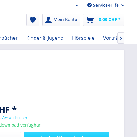
Service/Hilfe
Audio-Book CHF
Mein Konto
0.00 CHF *
rbücher
Kinder & Jugend
Hörspiele
Vorträge
F

HF *
l. Versandkosten
tdownload verfügbar