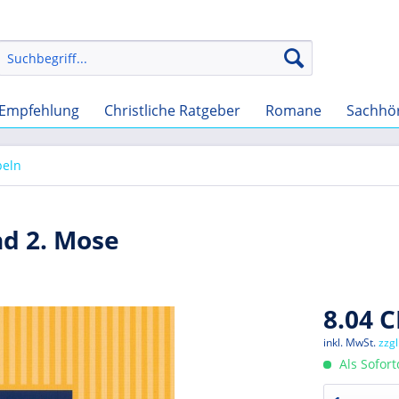
Empfehlung
Christliche Ratgeber
Romane
Sachhö
beln
nd 2. Mose
8.04 C
inkl. MwSt.
zzg
Als Sofor