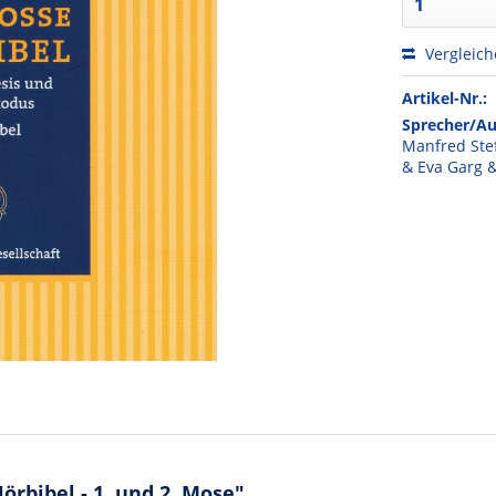
Vergleic
Artikel-Nr.:
Sprecher/Au
Manfred Ste
& Eva Garg &
rbibel - 1. und 2. Mose"