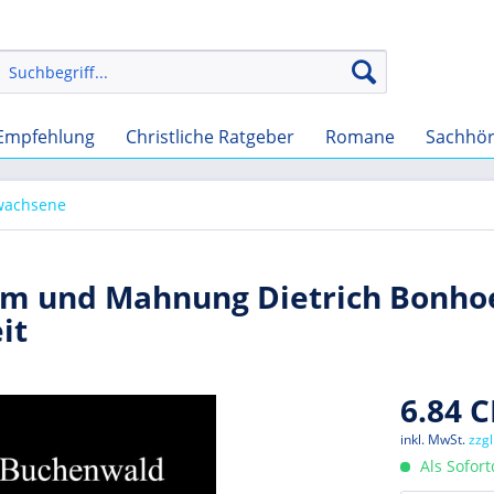
Empfehlung
Christliche Ratgeber
Romane
Sachhö
rwachsene
um und Mahnung Dietrich Bonhoe
it
6.84 C
inkl. MwSt.
zzg
Als Sofor