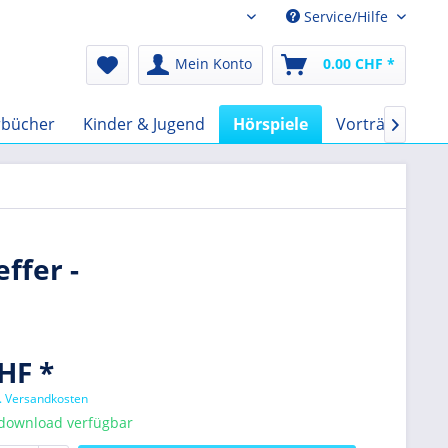
Service/Hilfe
Audio-Book CHF
Mein Konto
0.00 CHF *
rbücher
Kinder & Jugend
Hörspiele
Vorträge
F

ffer -
HF *
l. Versandkosten
tdownload verfügbar