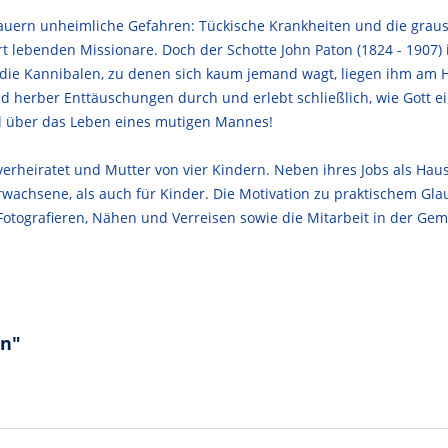
lauern unheimliche Gefahren: Tückische Krankheiten und die gra
ebenden Missionare. Doch der Schotte John Paton (1824 - 1907) is
ie Kannibalen, zu denen sich kaum jemand wagt, liegen ihm am Her
d herber Enttäuschungen durch und erlebt schließlich, wie Gott e
l über das Leben eines mutigen Mannes!
h verheiratet und Mutter von vier Kindern. Neben ihres Jobs als Ha
rwachsene, als auch für Kinder. Die Motivation zu praktischem Glau
Fotografieren, Nähen und Verreisen sowie die Mitarbeit in der Ge
on"