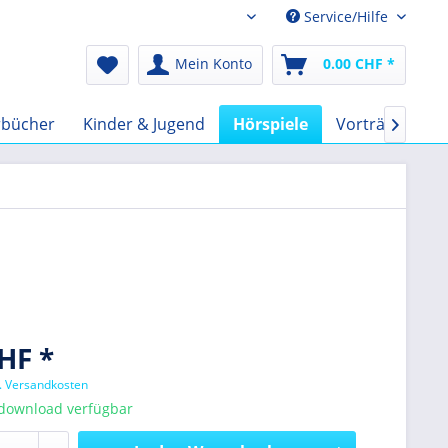
Service/Hilfe
Audio-Book CHF
Mein Konto
0.00 CHF *
rbücher
Kinder & Jugend
Hörspiele
Vorträge
F

HF *
l. Versandkosten
tdownload verfügbar