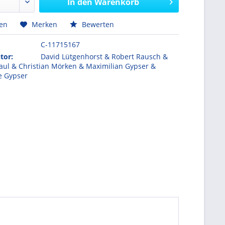
In den
Warenkorb
hen
Merken
Bewerten
C-11715167
tor:
David Lütgenhorst & Robert Rausch &
aul & Christian Mörken & Maximilian Gypser &
e Gypser