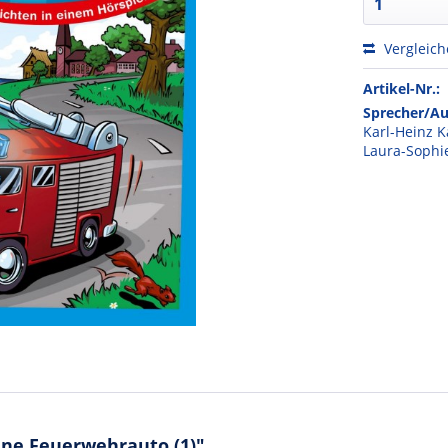
Vergleic
Artikel-Nr.:
Sprecher/Au
Karl-Heinz K
Laura-Sophi
ine Feuerwehrauto (1)"