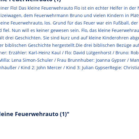
einer Flo! Das kleine Feuerwehrauto Flo ist ein echter Helfer in der
lizeiwagen, dem Feuerwehrmann Bruno und vielen Kindern in Plätsc
kleine Feuerwehrauto, los. Grund für das Feuer war ein Fußball, de
iel. Nun will es keiner gewesen sein. Flo, das kleine Feuerwehraut
ält drei Geschichten. Sie sind kurz und auf kleine Kinderohren ab
r biblischen Geschichte hergestellt.Die drei biblischen Bezüge au
r: Erzähler: Karl-Heinz Kaul / Flo: David Lütgenhorst / Bruno: Robe
illa: Lena Simon-Schuler / Frau Brunnhuber: Joanna Gypser / Mann 
häußer / Kind 2: John Mercer / Kind 3: Julian GypserRegie: Christi
kleine Feuerwehrauto (1)"