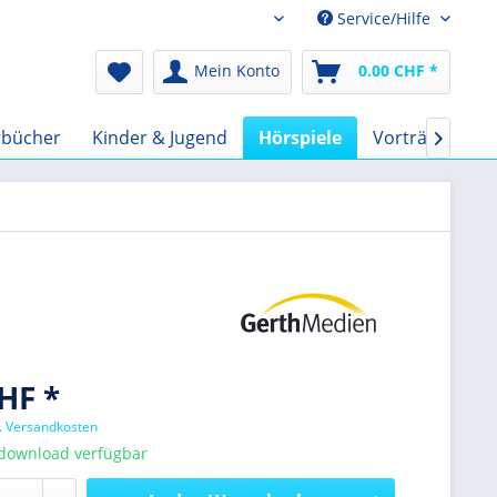
Service/Hilfe
Audio-Book CHF
Mein Konto
0.00 CHF *
rbücher
Kinder & Jugend
Hörspiele
Vorträge
F

HF *
l. Versandkosten
tdownload verfügbar